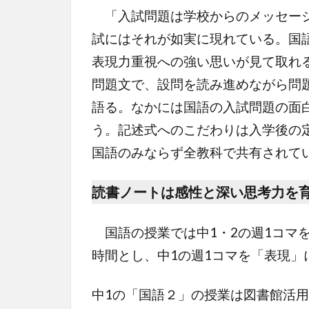
「入試問題は学校からのメッセージ
試にはそれが如実に現れている。国
表現力重視への強い思いが見て取れ
問題文で、設問を読み進めながら問
語る。なかには国語の入試問題の面
う。記述式へのこだわりは入学後の
国語のみならず全教科で共有されて
読書ノートは感性と深い思考力を
国語の授業では中1・2の週1コマ
時間とし、中1の週1コマを「表現」
中1の「国語２」の授業は図書館活