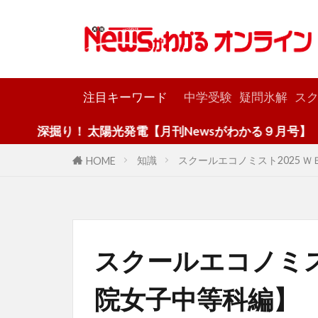
カテゴリー
注目キーワード
中学受験
疑問氷解
スク
！ 太陽光発電【月刊Newsがわかる９月号】
知識
スクールエコノミスト2025 
HOME
スクールエコノミス
院女子中等科編】