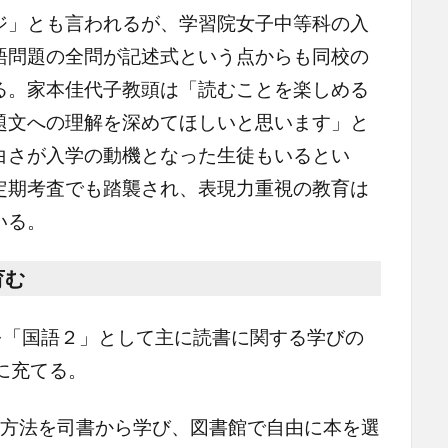
」とも言われるが、学習院女子中等科の入
語問題の全問が記述式という点からも同校の
る。家本佳代子教頭は「読むことを楽しめる
題文への理解を深めてほしいと思います」と
白さが入学の動機となった生徒もいるとい
定期考査でも踏襲され、表現力重視の教育は
いる。
育む
を「国語２」として主に読書に関する学びの
に充てる。
用方法を司書から学び、図書館で自由に本を選