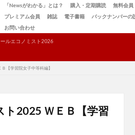
「Newsがわかる」とは？
購入・定期購読
無料会員
プレミアム会員
雑誌
電子書籍
バックナンバーの
お問い合わせ
検索
ールエコノミスト2026
ＷＥＢ【学習院女子中等科編】
ト2025 ＷＥＢ【学習