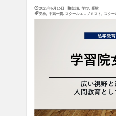
2025年6月16日
知識
,
学び
,
受験
受検
,
中高一貫､スクールエコノミスト
,
スクー