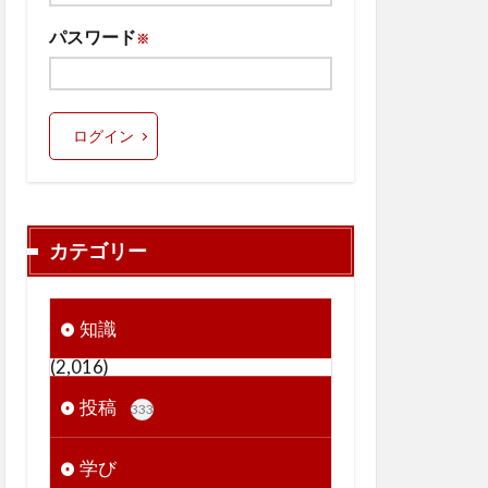
パスワード
※
ログイン
カテゴリー
知識
(2,016)
投稿
333
学び