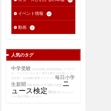
イベント情報
12
動画
3
人気のタグ
中学受験
自転車保険
地図地理検定
スマホ
ゼ
ロ・ウェイストセンター
青天を衝け
やる気レシピ
毎日小学
渋沢栄一
化石燃料
教育
テレワーク
ニ
生新聞
受験
勉強の仕方
紙幣
大相撲
ュース検定
SDGs
知りたいんジ
ャー
再生可能エネルギー