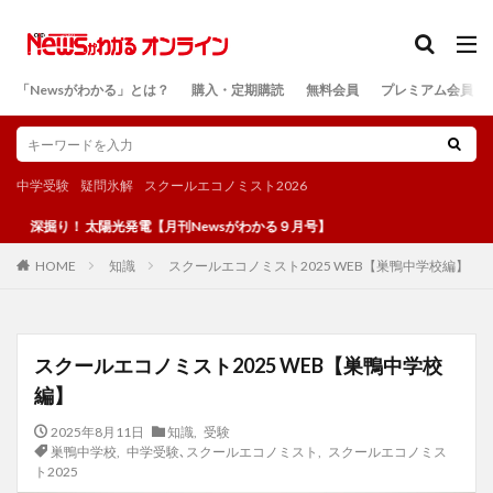
カテゴリー
「Newsがわかる」とは？
購入・定期購読
無料会員
プレミアム会員
検索
中学受験
疑問氷解
スクールエコノミスト2026
！ 太陽光発電【月刊Newsがわかる９月号】
知識
スクールエコノミスト2025 WEB【巣鴨中学校編】
HOME
スクールエコノミスト2025 WEB【巣鴨中学校
編】
2025年8月11日
知識
,
受験
巣鴨中学校
,
中学受験､スクールエコノミスト
,
スクールエコノミス
ト2025