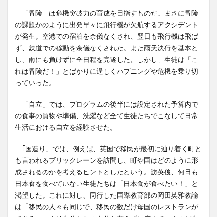
「冒険」は危機突破力の育成を目指すものだ。まさに冒険
の課題かのように出発早々に飛行機が欠航するアクシデント
が発生。空港での宿泊を余儀なくされ、翌日も飛行機は飛ば
ず、鉄道での移動を余儀なくされた。また雨天決行を基本と
し、雨にも負けずに全日程を完遂した。しかし、生徒は「こ
れは冒険だ！」とばかりに逞しくハプニングや危機を乗り切
っていった。
「自立」では、プログラムの後半には設定された予算内で
の食事の買物や準備、洗濯など全て生徒たちでこなして日常
生活における自立を経験させた。
｢国造り」では、例えば、英国で移民が最初に辿り着く町と
も言われるブリックレーンを訪問し、町や国はどのように形
成されるのかを考えるヒントとしたという。訪英後、何日も
日本食を食べていない生徒たちは「日本食が食べたい！」と
渇望した。これに対し、同行した国際教育部の岡田英雅教諭
は「移民の人々も同じで、移民の数だけ母国のレストランが