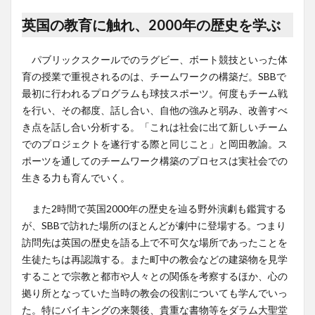
英国の教育に触れ、2000年の歴史を学ぶ
パブリックスクールでのラグビー、ボート競技といった体
育の授業で重視されるのは、チームワークの構築だ。SBBで
最初に行われるプログラムも球技スポーツ。何度もチーム戦
を行い、その都度、話し合い、自他の強みと弱み、改善すべ
き点を話し合い分析する。「これは社会に出て新しいチーム
でのプロジェクトを遂行する際と同じこと」と岡田教諭。ス
ポーツを通してのチームワーク構築のプロセスは実社会での
生きる力も育んでいく。
また2時間で英国2000年の歴史を辿る野外演劇も鑑賞する
が、SBBで訪れた場所のほとんどが劇中に登場する。つまり
訪問先は英国の歴史を語る上で不可欠な場所であったことを
生徒たちは再認識する。また町中の教会などの建築物を見学
することで宗教と都市や人々との関係を考察するほか、心の
拠り所となっていた当時の教会の役割についても学んでいっ
た。特にバイキングの来襲後、貴重な書物等をダラム大聖堂