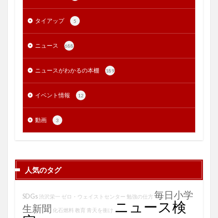
タイアップ
5
ニュース
688
ニュースがわかるの本棚
189
イベント情報
12
動画
3
人気のタグ
毎日小学
SDGs
渋沢栄一
ゼロ・ウェイストセンター
勉強の仕方
ニュース検
生新聞
化石燃料
教育
青天を衝け