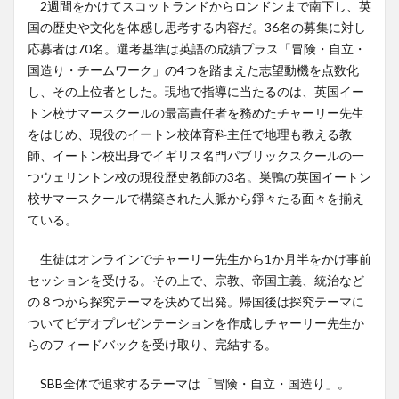
2週間をかけてスコットランドからロンドンまで南下し、英
国の歴史や文化を体感し思考する内容だ。36名の募集に対し
応募者は70名。選考基準は英語の成績プラス「冒険・自立・
国造り・チームワーク」の4つを踏まえた志望動機を点数化
し、その上位者とした。現地で指導に当たるのは、英国イー
トン校サマースクールの最高責任者を務めたチャーリー先生
をはじめ、現役のイートン校体育科主任で地理も教える教
師、イートン校出身でイギリス名門パブリックスクールの一
つウェリントン校の現役歴史教師の3名。巣鴨の英国イートン
校サマースクールで構築された人脈から錚々たる面々を揃え
ている。
生徒はオンラインでチャーリー先生から1か月半をかけ事前
セッションを受ける。その上で、宗教、帝国主義、統治など
の８つから探究テーマを決めて出発。帰国後は探究テーマに
ついてビデオプレゼンテーションを作成しチャーリー先生か
らのフィードバックを受け取り、完結する。
SBB全体で追求するテーマは「冒険・自立・国造り」。