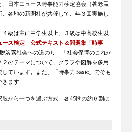
と、日本ニュース時事能力検定協会（養老孟
所、各地の新聞社が共催して、年３回実施し
４級は主に中学生以上、３級は中高校生以
ュース検定 公式テキスト＆問題集「時事
脱炭素社会への道のり」「社会保障のこれか
２２のテーマについて、グラフや図解を多用
しています。また、「時事力Basic」でそも
できます。
肢から一つを選ぶ方式。各45問の約６割は