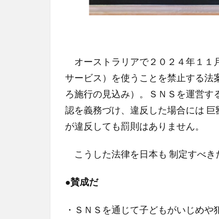
オーストラリアで２０２４年１１月
サービス）を使うことを禁止する法
ろ施行の見込み）。ＳＮＳを運営す
認を義務づけ、違反した場合には 
が違反しても罰則はありません。
こうした法律を日本も 制定すべき
●賛成だ
・ＳＮＳを通じて子どもがいじめや