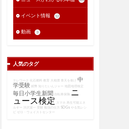
イベント情報
12
動画
3
人気のタグ
中
テレワーク
化石燃料
教育
大相撲
青天を衝け
学受験
紙幣
知りたいんジャー
地図地理検定
ニ
毎日小学生新聞
自転車保険
ュース検定
スマホ
再生可能エネ
SDGs
ルギー
渋沢栄一
受験
勉強の仕方
やる気レシ
ピ
ゼロ・ウェイストセンター