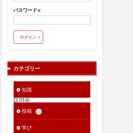
パスワード
※
ログイン
カテゴリー
知識
(2,016)
投稿
333
学び