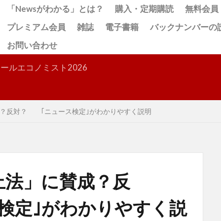
「Newsがわかる」とは？
購入・定期購読
無料会員
プレミアム会員
雑誌
電子書籍
バックナンバーの
お問い合わせ
検索
ールエコノミスト2026
？反対？ ｢ニュース検定｣がわかりやすく説明
止法」に賛成？反
検定｣がわかりやすく説