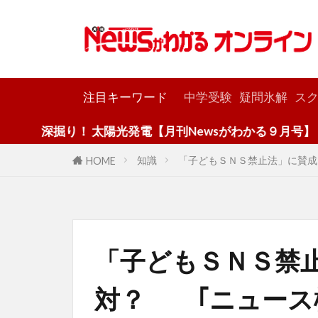
カテゴリー
注目キーワード
中学受験
疑問氷解
スク
り！ 太陽光発電【月刊Newsがわかる９月号】
知識
「子どもＳＮＳ禁止法」に賛成
HOME
「子どもＳＮＳ禁
対？ ｢ニュース