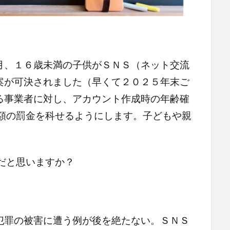
、１６歳未満の子供がＳＮＳ（ネット交流
案が可決されました（早くて２０２５年末ご
る事業者に対し、アカウント作成時の年齢確
巨額の罰金を科せるようにします。子どもや親
だと思いますか？
犯罪の被害に遭う例が後を絶たない。ＳＮＳ