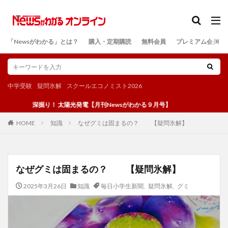
カテゴリー
「Newsがわかる」とは？
購入・定期購読
無料会員
プレミアム会員
検索
中学受験
疑問氷解
スクールエコノミスト2026
深掘り！ 太陽光発電【月刊Newsがわかる９月号】
知識
なぜグミは固まるの？ 【疑問氷解】
HOME
なぜグミは固まるの？ 【疑問氷解】
2025年3月26日
知識
毎日小学生新聞
,
疑問氷解
,
グミ