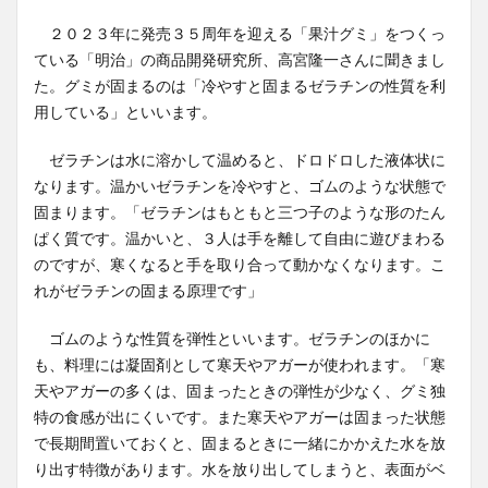
２０２３年に発売３５周年を迎える「果汁グミ」をつくっ
ている「明治」の商品開発研究所、高宮隆一さんに聞きまし
た。グミが固まるのは「冷やすと固まるゼラチンの性質を利
用している」といいます。
ゼラチンは水に溶かして温めると、ドロドロした液体状に
なります。温かいゼラチンを冷やすと、ゴムのような状態で
固まります。「ゼラチンはもともと三つ子のような形のたん
ぱく質です。温かいと、３人は手を離して自由に遊びまわる
のですが、寒くなると手を取り合って動かなくなります。こ
れがゼラチンの固まる原理です」
ゴムのような性質を弾性といいます。ゼラチンのほかに
も、料理には凝固剤として寒天やアガーが使われます。「寒
天やアガーの多くは、固まったときの弾性が少なく、グミ独
特の食感が出にくいです。また寒天やアガーは固まった状態
で長期間置いておくと、固まるときに一緒にかかえた水を放
り出す特徴があります。水を放り出してしまうと、表面がベ