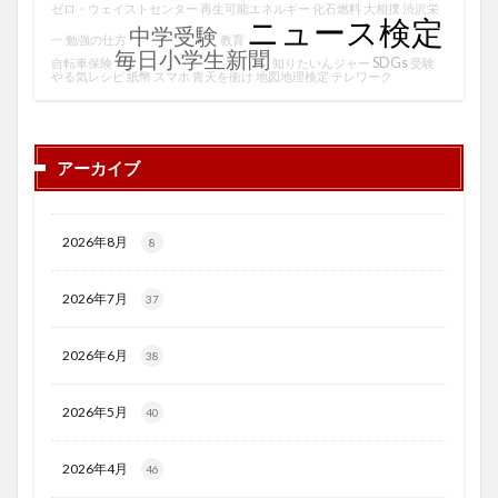
ゼロ・ウェイストセンター
再生可能エネルギー
化石燃料
大相撲
渋沢栄
ニュース検定
中学受験
一
勉強の仕方
教育
毎日小学生新聞
SDGs
自転車保険
知りたいんジャー
受験
やる気レシピ
紙幣
スマホ
青天を衝け
地図地理検定
テレワーク
アーカイブ
2026年8月
8
2026年7月
37
2026年6月
38
2026年5月
40
2026年4月
46