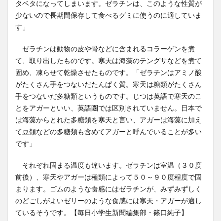
タベタになってしまいます。ゼラチンは、このような性質が
少ないので長期間保存して食べるグミに使うのに適していま
す」
ゼラチンは動物の皮や骨などに含まれるコラーゲンを煮
て、取り出したものです。寒天は海藻のテングサなどを煮て
固め、凍らせて乾燥させたものです。「ゼラチンはアミノ酸
がたくさん手をつないだたんぱく質。寒天は糖類がたくさん
手をつないだ多糖類というものです。じつは英語で寒天のこ
とをアガーといい、英語圏では区別されていません。日本で
は海藻からとれた多糖類を寒天と言い、アガーは海藻に加え
て豆類などの多糖類も含めてアガーと呼んでいることが多い
です」
それぞれ固まる温度も違います。ゼラチンは室温（３０度
前後）、寒天やアガーは種類によって５０～９０度程度で固
まります。ゴムのような食感にはゼラチンが、みずみずしく
のどごしがよいゼリーのような食感には寒天・アガーが適し
ているそうです。【毎日小学生新聞編集部・篠口純子】