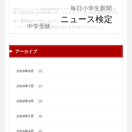
毎日小学生新聞
知りたいんジャー
地図地理検定
スマホ
受
験
大相撲
教育
自転車保険
ゼロ・ウェイストセンター
化石燃料
紙幣
渋沢
ニュース検定
SDGs
栄一
再生可能エネルギー
テ
中学受験
レワーク
勉強の仕方
青天を衝け
やる気レシピ
アーカイブ
2026年8月
10
2026年7月
37
2026年6月
38
2026年5月
40
2026年4月
46