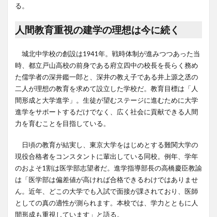
る。
人間教育重視の建学の理想は今に続く
城北中学校の創設は1941年。戦時体制が進みつつあった当
時、都立戸山高校の前身である府立四中の校長を長らく務め
た儒学者の深井鑑一郎と、深井の教え子である井上源之丞の
二人が理想の教育を求めて設立した学校だ。教育目標は「人
間形成と大学進学」。生徒が望むステージに進むために大学
進学をサポートするだけでなく、広く社会に貢献できる人間
力を育むことを目指している。
日頃の教育が結実し、東京大学をはじめとする難関大学の
現役合格者をコンスタントに輩出している同校。例年、学年
のおよそ1割は医学部志望者だ。進学指導部長の高橋慶臣教諭
は「医学部は偏差値が高ければ合格できるわけではありませ
ん。近年、どこの大学でも入試で面接が課されており、医師
としての真の適性が測られます。本校では、学力とともに人
間形成も重視しています」と語る。