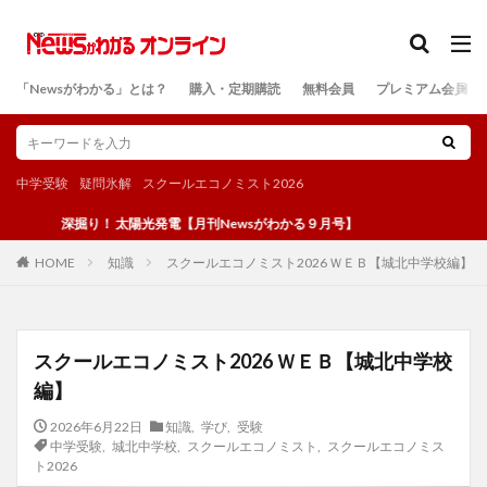
カテゴリー
「Newsがわかる」とは？
購入・定期購読
無料会員
プレミアム会員
検索
中学受験
疑問氷解
スクールエコノミスト2026
深掘り！ 太陽光発電【月刊Newsがわかる９月号】
知識
スクールエコノミスト2026 ＷＥＢ【城北中学校編】
HOME
スクールエコノミスト2026 ＷＥＢ【城北中学校
編】
2026年6月22日
知識
,
学び
,
受験
中学受験
,
城北中学校
,
スクールエコノミスト
,
スクールエコノミス
ト2026