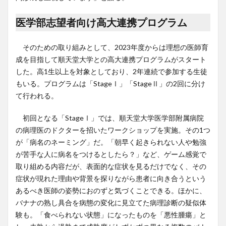
医学部志望者向け高大連携プログラム
そのための取り組みとして、2023年度からは理想の医師育
成を目指して順天堂大学との高大連携プログラムがスタート
した。高1生以上を対象としており、2年連続で参加する生徒
もいる。プログラムは「StageⅠ」「StageⅡ」の2回に分け
て行われる。
初回となる「StageⅠ」では、順天堂大学医学部附属病院
の病理医のドクターを招いたワークショップを実施。その1つ
が「病名のネーミング」だ。「朝早く起きられない人や勉強
が苦手な人に病名をつけるとしたら？」など、ゲーム感覚で
取り組める内容だが、表面的な症状を見るだけでなく、その
症状が現れた理由や背景を探りながら患者に向き合うという
あるべき医師の姿勢におのずと気づくことできる。ほかに、
バナナの熟し具合を病態の変化に見立てた病理診断の疑似体
験も。「食べられない状態」になったものを「悪性腫瘍」と