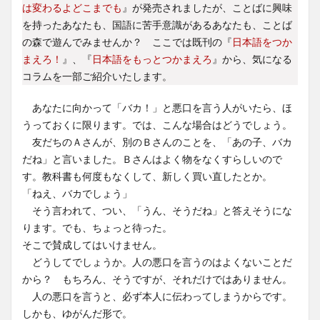
は変わるよどこまでも
』が発売されましたが、ことばに興味
を持ったあなたも、国語に苦手意識があるあなたも、ことば
の森で遊んでみませんか？ ここでは既刊の『
日本語をつか
まえろ！
』、『
日本語をもっとつかまえろ
』から、気になる
コラムを一部ご紹介いたします。
あなたに向かって「バカ！」と悪口を言う人がいたら、ほ
うっておくに限ります。では、こんな場合はどうでしょう。
友だちのＡさんが、別のＢさんのことを、「あの子、バカ
だね」と言いました。Ｂさんはよく物をなくすらしいので
す。教科書も何度もなくして、新しく買い直したとか。
「ねえ、バカでしょう」
そう言われて、つい、「うん、そうだね」と答えそうにな
ります。でも、ちょっと待った。
そこで賛成してはいけません。
どうしてでしょうか。人の悪口を言うのはよくないことだ
から？ もちろん、そうですが、それだけではありません。
人の悪口を言うと、必ず本人に伝わってしまうからです。
しかも、ゆがんだ形で。