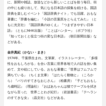
に、新聞や雑誌、放送などから新しいことばを拾う毎日。街
の中にも繰り出して、気になる日本語の採集を続ける。国語
辞典を楽しむイベント「国語辞典ナイト」でも活躍。おもな
著書に『辞書を編む』『小説の言葉尻をとらえてみた』（と
もに光文社）『国語辞典のゆくえ』『つまずきやすい日本
語』（ともにNHK出版）『ことばハンター』（ポプラ社）
『知っておくと役立つ街の変な日本語』（朝日新聞出版）な
どがある。
金井真紀（かない・まき）
1974年、千葉県生まれ。文筆家、イラストレーター。「多様
性をおもしろがる」を合い言葉に世界各地で人の話を拾い集
めて、文や絵にしている。おもな著書に『世界はフムフムで
満ちている』（ちくま文庫）『はたらく動物と』（ころか
ら）『パリのすてきなおじさん』（柏書房）『子どもおもし
ろ歳時記』（理論社）『おばあちゃんは猫でテーブルを拭き
ながら言った 世界ことわざ紀行』（岩波書店）『テヘラン
のすてきな女』（晶文社）などがある。