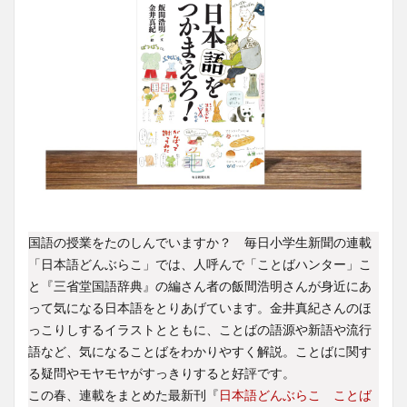
国語の授業をたのしんでいますか？ 毎日小学生新聞の連載
「日本語どんぶらこ」では、人呼んで「ことばハンター」こ
と『三省堂国語辞典』の編さん者の飯間浩明さんが身近にあ
って気になる日本語をとりあげています。金井真紀さんのほ
っこりしするイラストとともに、ことばの語源や新語や流行
語など、気になることばをわかりやすく解説。ことばに関す
る疑問やモヤモヤがすっきりすると好評です。
この春、連載をまとめた最新刊『
日本語どんぶらこ ことば