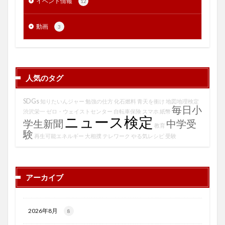
イベント情報
12
動画
3
人気のタグ
SDGs
知りたいんジャー
勉強の仕方
化石燃料
青天を衝け
地図地理検定
毎日小
渋沢栄一
ゼロ・ウェイストセンター
自転車保険
スマホ
紙幣
ニュース検定
学生新聞
中学受
教育
験
再生可能エネルギー
大相撲
テレワーク
やる気レシピ
受験
アーカイブ
2026年8月
8