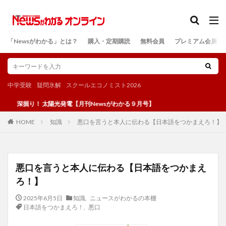
カテゴリー
「Newsがわかる」とは？
購入・定期購読
無料会員
プレミアム会員
検索
中学受験
疑問氷解
スクールエコノミスト2026
り！ 太陽光発電【月刊Newsがわかる９月号】
知識
悪口を言うと本人に伝わる【日本語をつかまえろ！】
HOME
悪口を言うと本人に伝わる【日本語をつかまえ
ろ！】
2025年6月5日
知識
,
ニュースがわかるの本棚
日本語をつかまえろ！
,
悪口