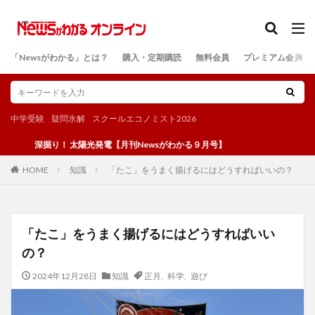
カテゴリー
「Newsがわかる」とは？
購入・定期購読
無料会員
プレミアム会員
検索
中学受験
疑問氷解
スクールエコノミスト2026
深掘り！ 太陽光発電【月刊Newsがわかる９月号】
知識
「たこ」をうまく揚げるにはどうすればいいの？
HOME
「たこ」をうまく揚げるにはどうすればいい
の？
2024年12月28日
知識
正月
,
科学
,
遊び