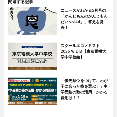
関連する記事
ニュースがわかる5月号の
「かんじもんのかんじもん
だい vol.44」。答えを発
表！
スクールエコノミスト
2025 ＷＥＢ【東京電機大
学中学校編】
「優先順位をつけて、わが
子に合った塾を選ぶ！」中
学受験の塾の活用・かかる
費用は！？