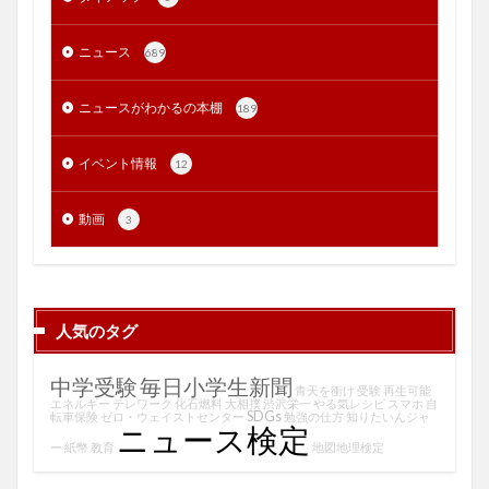
ニュース
689
ニュースがわかるの本棚
189
イベント情報
12
動画
3
人気のタグ
中学受験
毎日小学生新聞
青天を衝け
受験
再生可能
エネルギー
テレワーク
化石燃料
大相撲
渋沢栄一
やる気レシピ
スマホ
自
SDGs
転車保険
ゼロ・ウェイストセンター
勉強の仕方
知りたいんジャ
ニュース検定
ー
紙幣
教育
地図地理検定