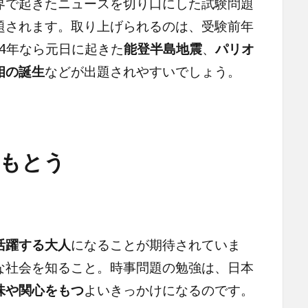
界で起きたニュースを切り口にした試験問題
題されます。取り上げられるのは、受験前年
24年なら元日に起きた
能登半島地震
、
パリオ
相の誕生
などが出題されやすいでしょう。
をもとう
活躍する大人
になることが期待されていま
な社会を知ること。時事問題の勉強は、日本
味や関心をもつ
よいきっかけになるのです。