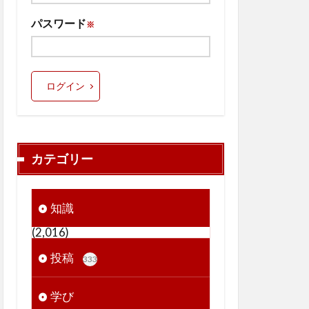
パスワード
※
ログイン
カテゴリー
知識
(2,016)
投稿
333
学び