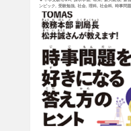
ンピック
,
受験勉強
,
社会
,
理科
,
社会科
,
時事問