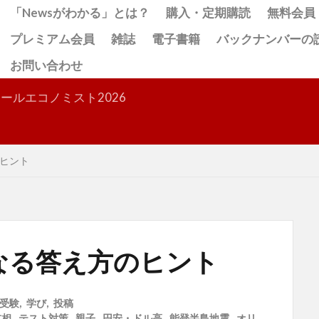
「Newsがわかる」とは？
購入・定期購読
無料会員
プレミアム会員
雑誌
電子書籍
バックナンバーの
お問い合わせ
検索
ールエコノミスト2026
ヒント
なる答え方のヒント
受験
,
学び
,
投稿
首相
,
テスト対策
,
親子
,
円安・ドル高
,
能登半島地震
,
オリ