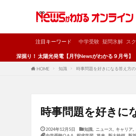
カテゴリー
注目キーワード
中学受験
疑問氷解
スク
り！ 太陽光発電【月刊Newsがわかる９月号】
知識
時事問題を好きになる答え方の
HOME
時事問題を好きに
2024年12月5日
知識
,
ニュース
,
キャリア
,
中学受験Q＆A
,
探求学習
,
将来
,
新大統領
,
新