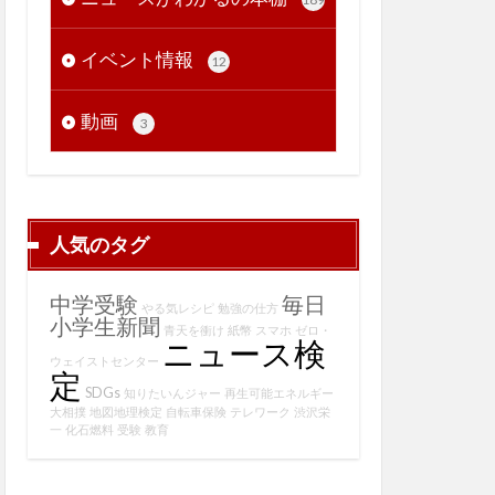
イベント情報
12
動画
3
人気のタグ
中学受験
毎日
やる気レシピ
勉強の仕方
小学生新聞
青天を衝け
紙幣
スマホ
ゼロ・
ニュース検
ウェイストセンター
定
SDGs
知りたいんジャー
再生可能エネルギー
大相撲
地図地理検定
自転車保険
テレワーク
渋沢栄
一
化石燃料
受験
教育