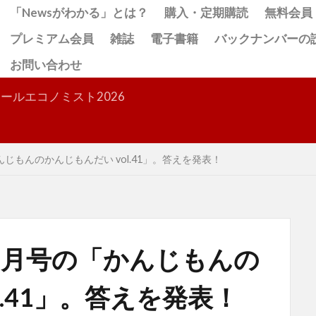
「Newsがわかる」とは？
購入・定期購読
無料会員
プレミアム会員
雑誌
電子書籍
バックナンバーの
お問い合わせ
検索
ールエコノミスト2026
じもんのかんじもんだい vol.41」。答えを発表！
2月号の「かんじもんの
l.41」。答えを発表！