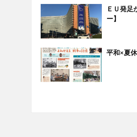
ＥＵ発足
ー】
平和×夏