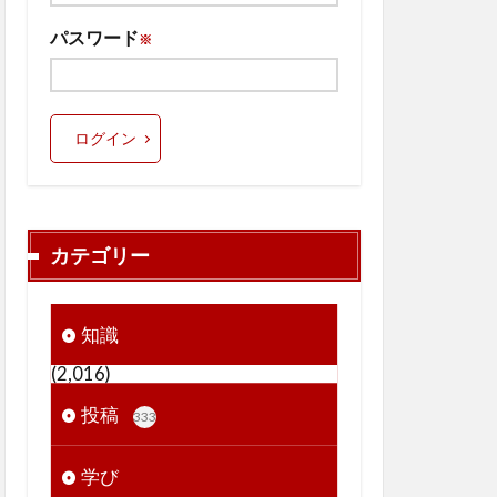
パスワード
※
ログイン
カテゴリー
知識
(2,016)
投稿
333
学び