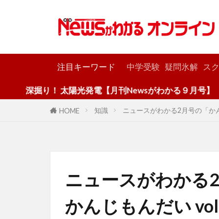
カテゴリー
注目キーワード
中学受験
疑問氷解
スク
り！ 太陽光発電【月刊Newsがわかる９月号】
知識
ニュースがわかる2月号の「かん
HOME
ニュースがわかる
かんじもんだい vo