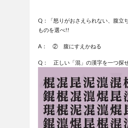
Q：「怒りがおさえられない、腹立
ものを選べ!!
A： ② 腹にすえかねる
Q： 正しい「混」の漢字を一つ探せ