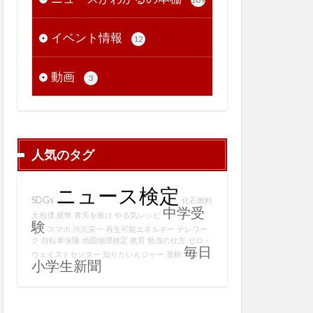
イベント情報
12
動画
3
人気のタグ
ニュース検定
SDGs
化石燃料
中学受
大相撲
紙幣
青天を衝け
やる気レシピ
験
スマホ
渋沢栄一
再生可能エネルギー
テレワー
ク
自転車保険
地図地理検定
教育
勉強の仕方
ゼロ・
毎日
ウェイストセンター
知りたいんジャー
受験
小学生新聞