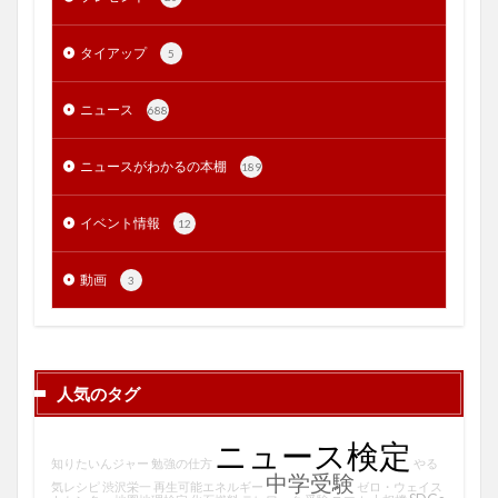
タイアップ
5
ニュース
688
ニュースがわかるの本棚
189
イベント情報
12
動画
3
人気のタグ
ニュース検定
知りたいんジャー
勉強の仕方
やる
中学受験
気レシピ
渋沢栄一
再生可能エネルギー
ゼロ・ウェイス