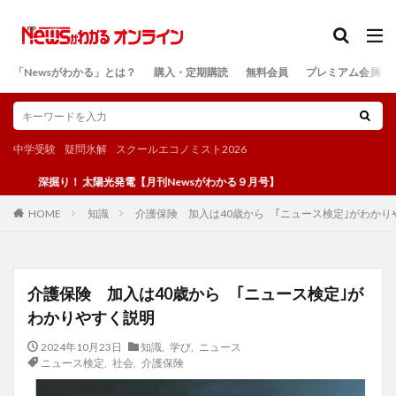
カテゴリー
「Newsがわかる」とは？
購入・定期購読
無料会員
プレミアム会員
検索
中学受験
疑問氷解
スクールエコノミスト2026
り！ 太陽光発電【月刊Newsがわかる９月号】
知識
介護保険 加入は40歳から ｢ニュース検定｣がわかり
HOME
介護保険 加入は40歳から ｢ニュース検定｣が
わかりやすく説明
2024年10月23日
知識
,
学び
,
ニュース
ニュース検定
,
社会
,
介護保険