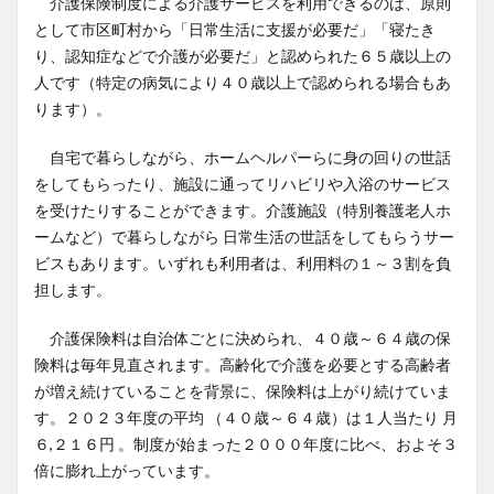
介護保険制度による介護サービスを利用できるのは、原則
として市区町村から「日常生活に支援が必要だ」「寝たき
り、認知症などで介護が必要だ」と認められた６５歳以上の
人です（特定の病気により４０歳以上で認められる場合もあ
ります）。
自宅で暮らしながら、ホームヘルパーらに身の回りの世話
をしてもらったり、施設に通ってリハビリや入浴のサービス
を受けたりすることができます。介護施設（特別養護老人ホ
ームなど）で暮らしながら 日常生活の世話をしてもらうサー
ビスもあります。いずれも利用者は、利用料の１～３割を負
担します。
介護保険料は自治体ごとに決められ、４０歳～６４歳の保
険料は毎年見直されます。高齢化で介護を必要とする高齢者
が増え続けていることを背景に、保険料は上がり続けていま
す。２０２３年度の平均 （４０歳～６４歳）は１人当たり 月
６,２１６円 。制度が始まった２０００年度に比べ、およそ３
倍に膨れ上がっています。