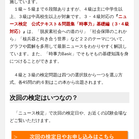
施しています。
１級～５級まで６段階ありますが、４級は主に中学生以
上、３級は中高校生以上が対象です。３・４級対応の
『
ニュ
ース検定 公式テキスト＆問題集「時事力」基礎編（３･４級
対応）
』
は、「脱炭素社会への道のり」「社会保障のこれか
ら」「核兵器と向き合う世界」など２２のテーマについて、
グラフや図解を多用して最新ニュースをわかりやすく解説し
ています。また、「時事力Basic」でそもそもの基礎知識を身
につけることができます。
４級と３級の検定問題は四つの選択肢から一つを選ぶ方
式。各45問の約６割はこの本から出題されます。
次回の検定はいつなの？
「ニュース検定」で次回の検定日や、お近くの試験会場な
どご覧いただけます。