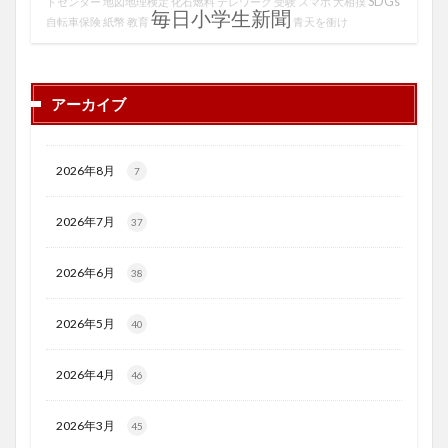
SDGs
トセンター
地図地理検定
化石燃料
テレワーク
受験
スマホ
大相撲
毎日小学生新聞
自転車保険
紙幣
教育
青天を衝け
アーカイブ
2026年8月
7
2026年7月
37
2026年6月
38
2026年5月
40
2026年4月
46
2026年3月
45