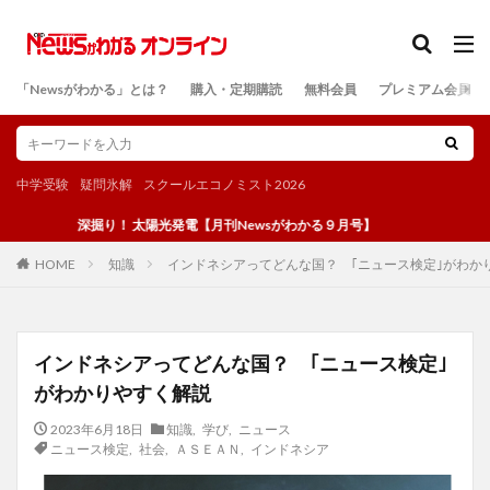
カテゴリー
「Newsがわかる」とは？
購入・定期購読
無料会員
プレミアム会員
検索
中学受験
疑問氷解
スクールエコノミスト2026
深掘り！ 太陽光発電【月刊Newsがわかる９月号】
知識
インドネシアってどんな国？ ｢ニュース検定｣がわか
HOME
インドネシアってどんな国？ ｢ニュース検定｣
がわかりやすく解説
2023年6月18日
知識
,
学び
,
ニュース
ニュース検定
,
社会
,
ＡＳＥＡＮ
,
インドネシア