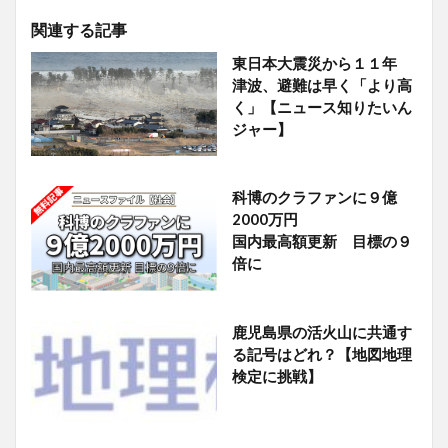
関連する記事
東日本大震災から１１年
津波、避難は早く「より高
く」【ニュース知りたいん
ジャー】
科博のクラファンに９億
2000万円
国内最高額更新 目標の９
倍に
鹿児島県の活火山に共通す
る記号はどれ？【地図地理
検定に挑戦】