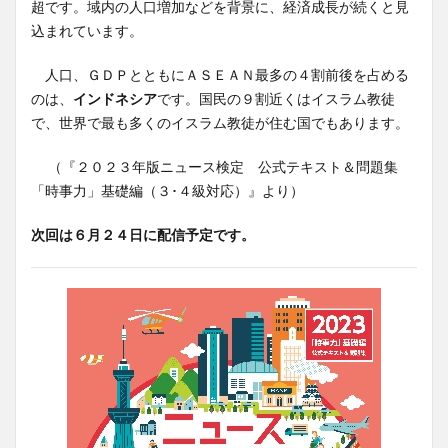
超です。域内の人口増加などを背景に、経済成長が続くと見
込まれています。
人口、ＧＤＰとともにＡＳＥＡＮ最多の４割前後を占める
のは、
インドネシア
です。国民の９割近くはイスラム教徒
で、世界で最も多くのイスラム教徒が住む国でもあります。
（『２０２３年版ニュース検定 公式テキスト＆問題集
「時事力」基礎編（３･４級対応）』より）
次回は６月２４日に配信予定です。