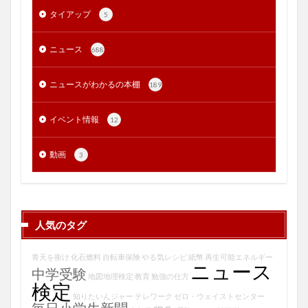
タイアップ
5
ニュース
688
ニュースがわかるの本棚
189
イベント情報
12
動画
3
人気のタグ
青天を衝け
化石燃料
自転車保険
やる気レシピ
紙幣
再生可能エネルギー
ニュース
中学受験
地図地理検定
教育
勉強の仕方
検定
知りたいんジャー
テレワーク
ゼロ・ウェイストセンター
毎日小学生新聞