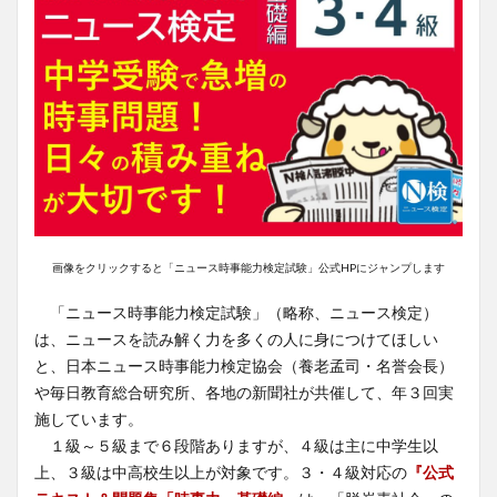
画像をクリックすると「ニュース時事能力検定試験」公式HPにジャンプします
「ニュース時事能力検定試験」（略称、ニュース検定）
は、ニュースを読み解く力を多くの人に身につけてほしい
と、日本ニュース時事能力検定協会（養老孟司・名誉会長）
や毎日教育総合研究所、各地の新聞社が共催して、年３回実
施しています。
１級～５級まで６段階ありますが、４級は主に中学生以
上、３級は中高校生以上が対象です。３・４級対応の
『公式