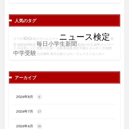
人気のタグ
ニュース検定
SDGs
スマホ
知りたいんジャー
教
毎日小学生新聞
育
地図地理検定
勉強の仕方
紙幣
テレワー
ク
やる気レシピ
受験
渋沢栄一
自転車保険
再生可能エネルギー
大相撲
中学受験
化石燃料
青天を衝け
ゼロ・ウェイストセンター
アーカイブ
2026年8月
8
2026年7月
37
2026年6月
38