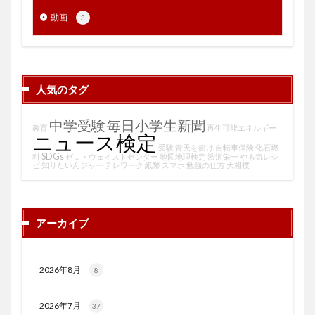
動画
3
人気のタグ
中学受験
毎日小学生新聞
教育
再生可能エネルギー
ニュース検定
受験
青天を衝け
自転車保険
化石燃
SDGs
料
ゼロ・ウェイストセンター
地図地理検定
渋沢栄一
やる気レシ
ピ
知りたいんジャー
テレワーク
紙幣
スマホ
勉強の仕方
大相撲
アーカイブ
2026年8月
8
2026年7月
37