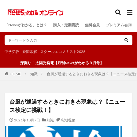
カテゴリー
「Newsがわかる」とは？
購入・定期購読
無料会員
プレミアム会員
検索
中学受験
疑問氷解
スクールエコノミスト2026
深掘り！ 太陽光発電【月刊Newsがわかる９月号】
知識
台風が通過するときにおきる現象は？【ニュース検定
HOME
台風が通過するときにおきる現象は？【ニュー
ス検定に挑戦！】
2021年10月7日
知識
高潮現象