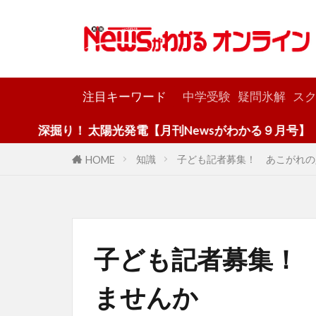
カテゴリー
注目キーワード
中学受験
疑問氷解
スク
り！ 太陽光発電【月刊Newsがわかる９月号】
知識
子ども記者募集！ あこがれの
HOME
子ども記者募集！
ませんか