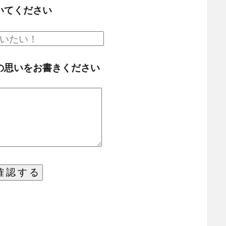
いてください
の思いをお書きください
確 認 す る