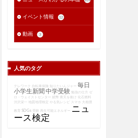
イベント情報
12
動画
3
人気のタグ
毎日
テレワーク
自転車保険
知りたいんジャー
小学生新聞
中学受験
勉強の仕方
ゼ
ロ・ウェイストセンター
紙幣
青天を衝け
化石燃料
渋沢栄一
地図地理検定
やる気レシピ
スマホ
大相撲
ニュ
SDGs
教育
受験
再生可能エネルギー
ース検定