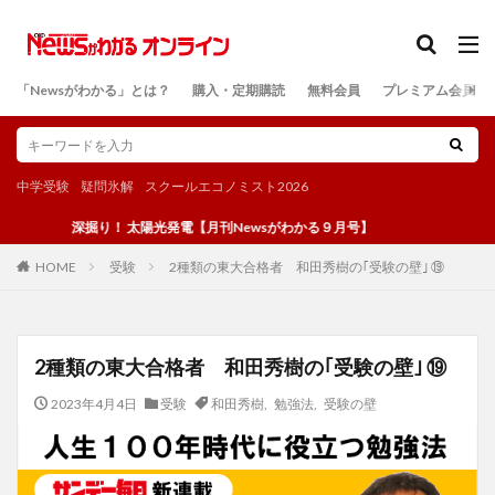
カテゴリー
「Newsがわかる」とは？
購入・定期購読
無料会員
プレミアム会員
検索
中学受験
疑問氷解
スクールエコノミスト2026
深掘り！ 太陽光発電【月刊Newsがわかる９月号】
受験
2種類の東大合格者 和田秀樹の｢受験の壁｣ ⑲
HOME
2種類の東大合格者 和田秀樹の｢受験の壁｣ ⑲
2023年4月4日
受験
和田秀樹
,
勉強法
,
受験の壁