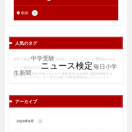
動画
3
人気のタグ
中学受験
SDGs
紙幣
大相撲
渋沢栄一
スマホ
テレワーク
やる気
ニュース検定
毎日小学
レシピ
勉強の仕方
生新聞
再生可能エネルギー
受験
教育
化石燃料
地図地理検定
ゼ
ロ・ウェイストセンター
青天を衝け
自転車保険
知りたいんジャー
アーカイブ
2026年8月
6