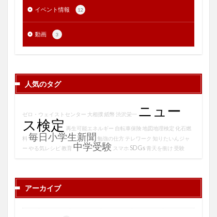
イベント情報
12
動画
3
人気のタグ
ニュー
ゼロ・ウェイストセンター
大相撲
紙幣
渋沢栄一
ス検定
再生可能エネルギー
自転車保険
地図地理検定
化石燃
毎日小学生新聞
料
勉強の仕方
テレワーク
知りたいんジャ
中学受験
SDGs
ー
やる気レシピ
教育
スマホ
青天を衝け
受験
アーカイブ