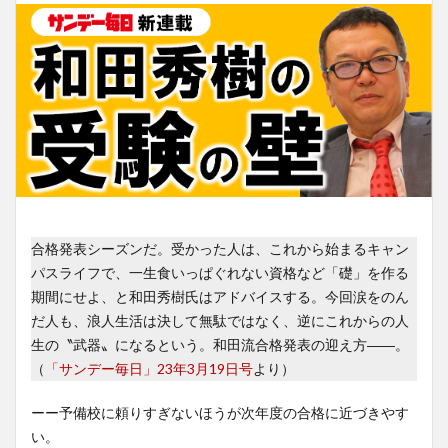
合格発表シーズンだ。受かった人は、これから始まるキャン
パスライフで、一生食いっぱぐれない資格など「礎」を作る
期間にせよ、と和田秀樹氏はアドバイスする。今回涙をのん
だ人も、浪人生活は決して無駄ではなく、逆にこれからの人
生の〝武器〟になるという。和田流合格発表の迎え方――。
（
「サンデー毎日」23年3月19日号
より）
ーー予備校に頼りすぎないほうが次年度の合格に近づきやす
い。