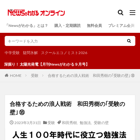
カテゴリー
「Newsがわかる」とは？
購入・定期購読
無料会員
プレミアム会員
検索
中学受験
疑問氷解
スクールエコノミスト2026
り！ 太陽光発電【月刊Newsがわかる９月号】
受験
合格するための浪人戦術 和田秀樹の｢受験の壁｣ ⑱
HOME
合格するための浪人戦術 和田秀樹の｢受験の
壁｣ ⑱
2023年3月31日
受験
和田秀樹
,
勉強法
,
受験の壁