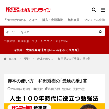
カテゴリー
「Newsがわかる」とは？
購入・定期購読
無料会員
プレミアム会員
検索
中学受験
疑問氷解
スクールエコノミスト2026
深掘り！ 太陽光発電【月刊Newsがわかる９月号】
受験
赤本の使い方 和田秀樹の｢受験の壁｣ ⑨
HOME
赤本の使い方 和田秀樹の｢受験の壁｣ ⑨
2023年2月28日
受験
和田秀樹
,
勉強法
,
受験の壁