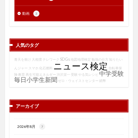
動画
3
人気のタグ
SDGs
青天を衝け
大相撲
テレワーク
地図地理検定
勉強の仕方
知りたい
ニュース検定
んジャー
スマホ
化石燃料
自転車保
中学受験
険
教育
再生可能エネルギー
渋沢栄一
受験
やる気レシピ
毎日小学生新聞
ゼロ・ウェイストセンター
紙幣
アーカイブ
2026年8月
7