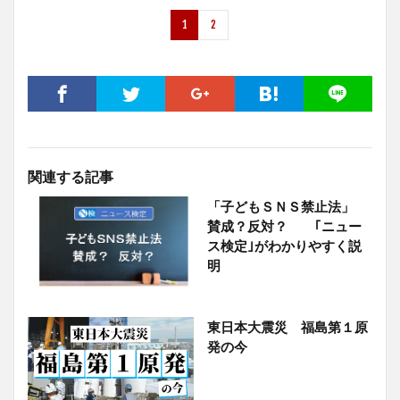
1
2
関連する記事
「子どもＳＮＳ禁止法」
賛成？反対？ ｢ニュー
ス検定｣がわかりやすく説
明
東日本大震災 福島第１原
発の今