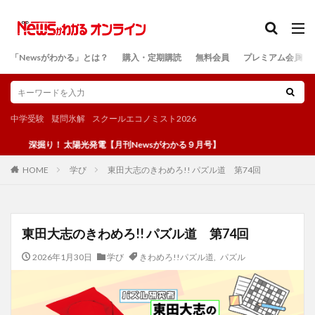
カテゴリー
「Newsがわかる」とは？
購入・定期購読
無料会員
プレミアム会員
検索
中学受験
疑問氷解
スクールエコノミスト2026
掘り！ 太陽光発電【月刊Newsがわかる９月号】
学び
東田大志のきわめろ!! パズル道 第74回
HOME
東田大志のきわめろ!! パズル道 第74回
2026年1月30日
学び
きわめろ!!パズル道
,
パズル