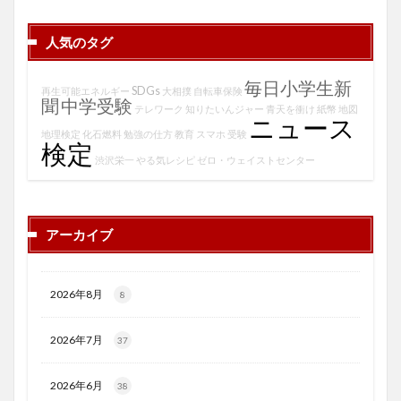
人気のタグ
毎日小学生新
SDGs
再生可能エネルギー
大相撲
自転車保険
聞
中学受験
テレワーク
知りたいんジャー
青天を衝け
紙幣
地図
ニュース
地理検定
化石燃料
勉強の仕方
教育
スマホ
受験
検定
渋沢栄一
やる気レシピ
ゼロ・ウェイストセンター
アーカイブ
2026年8月
8
2026年7月
37
2026年6月
38