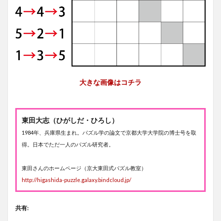
大きな画像はコチラ
東田大志（ひがしだ・ひろし）
1984年、兵庫県生まれ。パズル学の論文で京都大学大学院の博士号を取
得。日本でただ一人のパズル研究者。
東田さんのホームページ（京大東田式パズル教室）
http://higashida-puzzle.galaxy.bindcloud.jp/
共有: