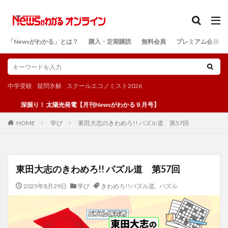
カテゴリー
「Newsがわかる」とは？
購入・定期購読
無料会員
プレミアム会員
検索
中学受験
疑問氷解
スクールエコノミスト2026
掘り！ 太陽光発電【月刊Newsがわかる９月号】
学び
東田大志のきわめろ!! パズル道 第57回
HOME
東田大志のきわめろ!! パズル道 第57回
2025年8月29日
学び
きわめろ!!パズル道
,
パズル