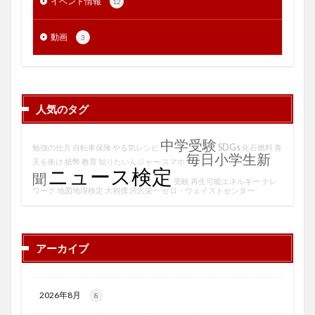
イベント情報
12
動画
3
人気のタグ
中学受験
SDGs
勉強の仕方
自転車保険
やる気レシピ
化石燃料
青
毎日小学生新
天を衝け
紙幣
教育
知りたいんジャー
スマホ
ニュース検定
聞
受験
再生可能エネルギー
テレ
ワーク
地図地理検定
大相撲
渋沢栄一
ゼロ・ウェイストセンター
アーカイブ
2026年8月
8