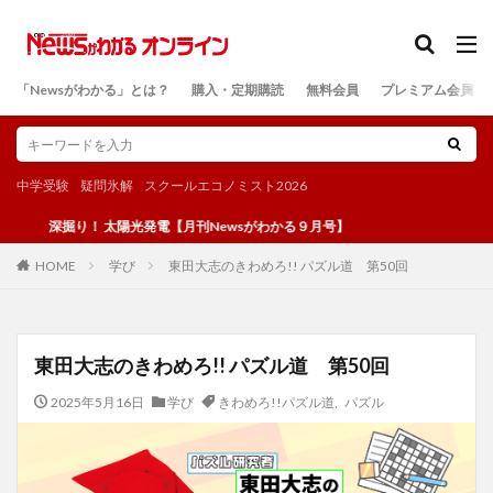
カテゴリー
「Newsがわかる」とは？
購入・定期購読
無料会員
プレミアム会員
検索
中学受験
疑問氷解
スクールエコノミスト2026
深掘り！ 太陽光発電【月刊Newsがわかる９月号】
学び
東田大志のきわめろ!! パズル道 第50回
HOME
東田大志のきわめろ!! パズル道 第50回
2025年5月16日
学び
きわめろ!!パズル道
,
パズル