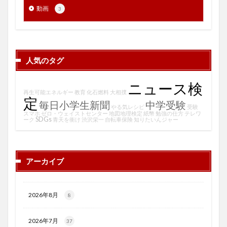
動画
3
人気のタグ
ニュース検
再生可能エネルギー
教育
化石燃料
大相撲
定
毎日小学生新聞
中学受験
やる気レシピ
受験
スマホ
ゼロ・ウェイストセンター
地図地理検定
紙幣
勉強の仕方
テレワ
SDGs
ーク
青天を衝け
渋沢栄一
自転車保険
知りたいんジャー
アーカイブ
2026年8月
8
2026年7月
37