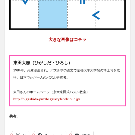
大きな画像はコチラ
東田大志（ひがしだ・ひろし）
1984年、兵庫県生まれ。パズル学の論文で京都大学大学院の博士号を取
得。日本でただ一人のパズル研究者。
東田さんのホームページ（京大東田式パズル教室）
http://higashida-puzzle.galaxy.bindcloud.jp/
共有: