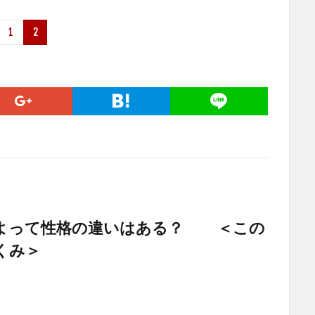
1
2
よって性格の違いはある？ ＜この
くみ＞