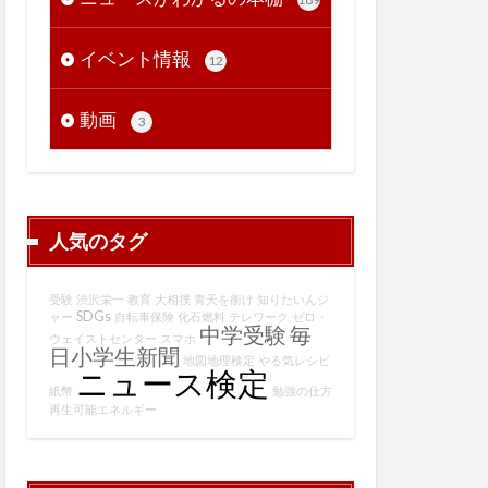
イベント情報
12
動画
3
人気のタグ
受験
渋沢栄一
教育
大相撲
青天を衝け
知りたいんジ
SDGs
ャー
自転車保険
化石燃料
テレワーク
ゼロ・
中学受験
毎
ウェイストセンター
スマホ
日小学生新聞
地図地理検定
やる気レシピ
ニュース検定
紙幣
勉強の仕方
再生可能エネルギー