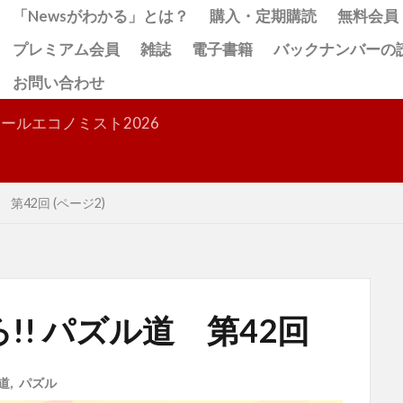
「Newsがわかる」とは？
購入・定期購読
無料会員
プレミアム会員
雑誌
電子書籍
バックナンバーの
お問い合わせ
検索
ールエコノミスト2026
第42回 (ページ2)
! パズル道 第42回
道
,
パズル