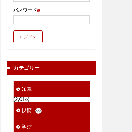
パスワード
※
ログイン
カテゴリー
知識
(2,016)
投稿
333
学び