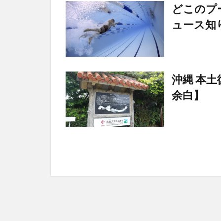
どこのプ
ュース知
沖縄 本
余白】