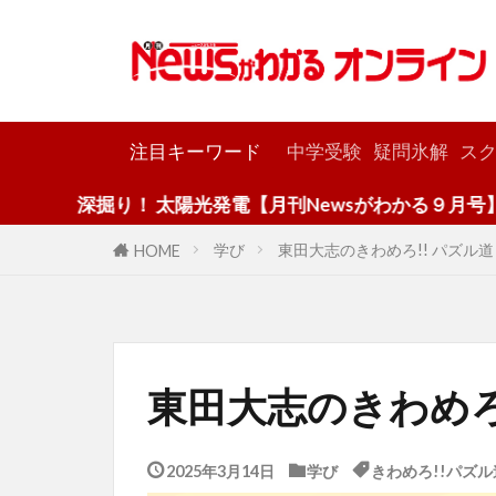
カテゴリー
注目キーワード
中学受験
疑問氷解
スク
深掘り！ 太陽光発電【月刊Newsがわかる９月号】
学び
東田大志のきわめろ!! パズル道 
HOME
東田大志のきわめろ!
2025年3月14日
学び
きわめろ!!パズル