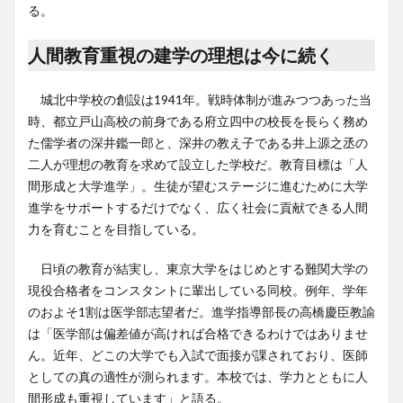
る。
人間教育重視の建学の理想は今に続く
城北中学校の創設は1941年。戦時体制が進みつつあった当
時、都立戸山高校の前身である府立四中の校長を長らく務め
た儒学者の深井鑑一郎と、深井の教え子である井上源之丞の
二人が理想の教育を求めて設立した学校だ。教育目標は「人
間形成と大学進学」。生徒が望むステージに進むために大学
進学をサポートするだけでなく、広く社会に貢献できる人間
力を育むことを目指している。
日頃の教育が結実し、東京大学をはじめとする難関大学の
現役合格者をコンスタントに輩出している同校。例年、学年
のおよそ1割は医学部志望者だ。進学指導部長の高橋慶臣教諭
は「医学部は偏差値が高ければ合格できるわけではありませ
ん。近年、どこの大学でも入試で面接が課されており、医師
としての真の適性が測られます。本校では、学力とともに人
間形成も重視しています」と語る。