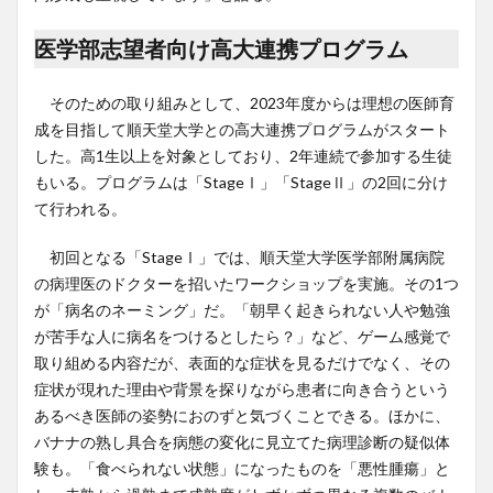
医学部志望者向け高大連携プログラム
そのための取り組みとして、2023年度からは理想の医師育
成を目指して順天堂大学との高大連携プログラムがスタート
した。高1生以上を対象としており、2年連続で参加する生徒
もいる。プログラムは「StageⅠ」「StageⅡ」の2回に分け
て行われる。
初回となる「StageⅠ」では、順天堂大学医学部附属病院
の病理医のドクターを招いたワークショップを実施。その1つ
が「病名のネーミング」だ。「朝早く起きられない人や勉強
が苦手な人に病名をつけるとしたら？」など、ゲーム感覚で
取り組める内容だが、表面的な症状を見るだけでなく、その
症状が現れた理由や背景を探りながら患者に向き合うという
あるべき医師の姿勢におのずと気づくことできる。ほかに、
バナナの熟し具合を病態の変化に見立てた病理診断の疑似体
験も。「食べられない状態」になったものを「悪性腫瘍」と