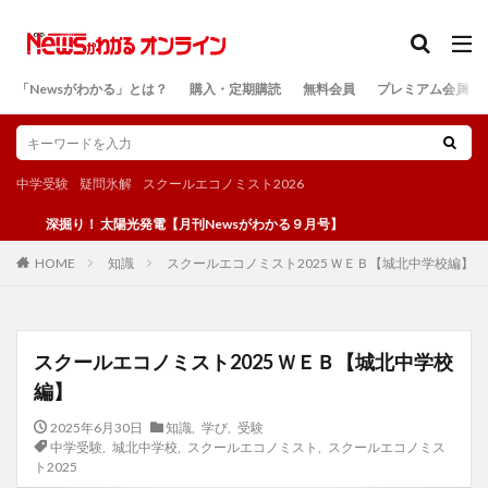
カテゴリー
「Newsがわかる」とは？
購入・定期購読
無料会員
プレミアム会員
検索
中学受験
疑問氷解
スクールエコノミスト2026
深掘り！ 太陽光発電【月刊Newsがわかる９月号】
知識
スクールエコノミスト2025 ＷＥＢ【城北中学校編】
HOME
スクールエコノミスト2025 ＷＥＢ【城北中学校
編】
2025年6月30日
知識
,
学び
,
受験
中学受験
,
城北中学校
,
スクールエコノミスト
,
スクールエコノミス
ト2025