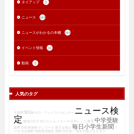
タイアップ
5
ニュース
689
ニュースがわかるの本棚
189
イベント情報
12
動画
3
人気のタグ
ニュース検
SDGs
大相撲
ゼロ・ウェイストセンター
定
中学受験
勉強の仕方
知りたいんジャー
やる気レシピ
教育
毎日小学生新聞
紙幣
自転車保険
テレワーク
青天を衝け
ス
マホ
化石燃料
地図地理検定
受験
渋沢栄一
再生可能エネルギー