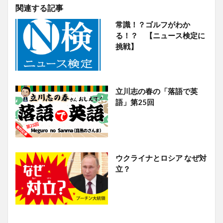
関連する記事
常識！？ゴルフがわか
る！？ 【ニュース検定に
挑戦】
立川志の春の「落語で英
語」第25回
ウクライナとロシア なぜ対
立？