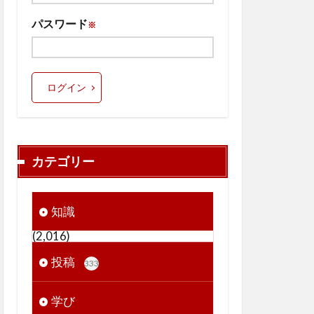
パスワード
※
ログイン
カテゴリー
知識
(2,016)
投稿
333
学び