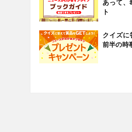
あって、
ト
クイズに
前半の時