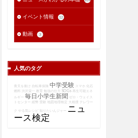
イベント情報
12
動画
3
人気のタグ
中学受験
青天を衝け
自転車保険
スマホ
化石
SDGs
燃料
渋沢栄一
教育
勉強の仕方
再生可能エネ
毎日小学生新聞
ルギー
ゼロ・ウェイス
トセンター
紙幣
受験
地図地理検定
大相撲
テレワー
ニュ
ク
やる気レシピ
知りたいんジャー
ース検定