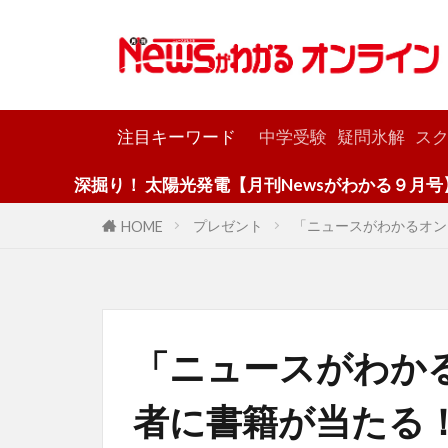
カテゴリー
注目キーワード
中学受験
疑問氷解
スク
深掘り！ 太陽光発電【月刊Newsがわかる９月号】
プレゼント
「ニュースがわかるオン
HOME
「ニュースがわか
者に書籍が当たる！