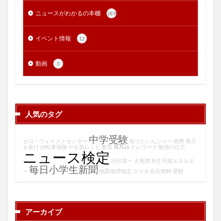
ニュースがわかるの本棚
189
イベント情報
12
動画
3
人気のタグ
中学受験
ゼロ・ウェイストセンター
知りたいんジャー
紙幣
青天
SDGs
を衝け
自転車保険
やる気レシピ
教育
テレワーク
勉強の仕方
ニュース検定
渋沢栄一
大相撲
再生可能エネルギ
毎日小学生新聞
ー
地図地理検定
スマホ
化石燃料
受験
アーカイブ