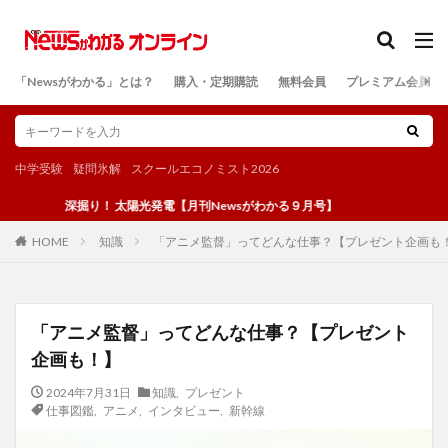
カテゴリー
「Newsがわかる」とは？
購入・定期購読
無料会員
プレミアム会員
検索
中学受験
疑問氷解
スクールエコノミスト2026
深掘り！ 太陽光発電【月刊Newsがわかる９月号】
知識
「アニメ監督」ってどんな仕事？【プレゼント企画も
HOME
「アニメ監督」ってどんな仕事？【プレゼント
企画も！】
2024年7月31日
知識
,
プレゼント
仕事図鑑
,
アニメ
,
インタビュー
,
新幹線