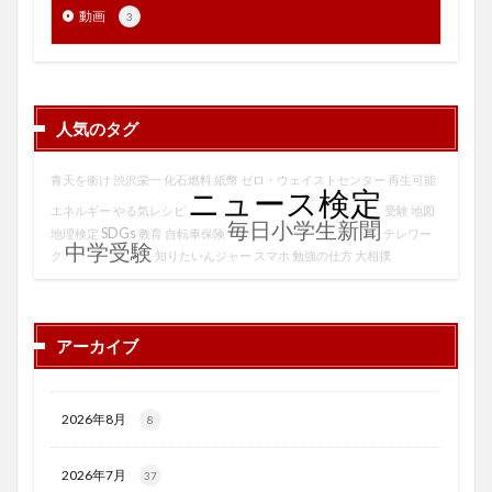
動画
3
人気のタグ
青天を衝け
渋沢栄一
化石燃料
紙幣
ゼロ・ウェイストセンター
再生可能
ニュース検定
エネルギー
やる気レシピ
受験
地図
毎日小学生新聞
SDGs
地理検定
教育
自転車保険
テレワー
中学受験
ク
知りたいんジャー
スマホ
勉強の仕方
大相撲
アーカイブ
2026年8月
8
2026年7月
37