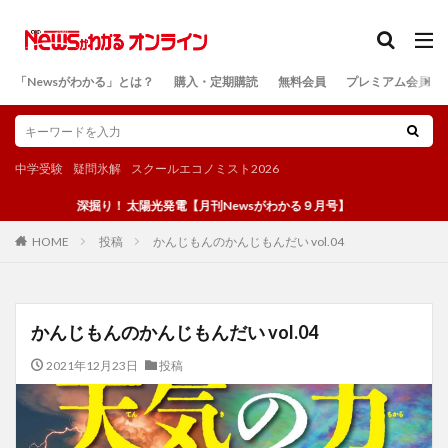
カテゴリー
「Newsがわかる」とは？
購入・定期購読
無料会員
プレミアム会員
検索
中学受験
疑問氷解
スクールエコノミスト2026
深掘り！ 太陽光発電【月刊Newsがわかる９月号】
投稿
かんじもんのかんじもんだい vol.04
HOME
かんじもんのかんじもんだい vol.04
2021年12月23日
投稿