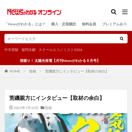
カテゴリー
「Newsがわかる」とは？
購入・定期購読
無料会員
プレミアム会員
検索
中学受験
疑問氷解
スクールエコノミスト2026
深掘り！ 太陽光発電【月刊Newsがわかる９月号】
投稿
荒磯親方にインタビュー【取材の余白】
HOME
荒磯親方にインタビュー【取材の余白】
2021年7月15日
投稿