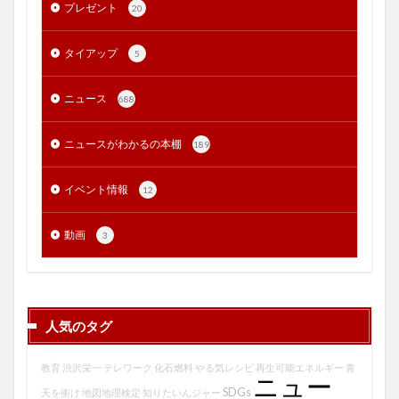
プレゼント
20
タイアップ
5
ニュース
688
ニュースがわかるの本棚
189
イベント情報
12
動画
3
人気のタグ
教育
渋沢栄一
テレワーク
化石燃料
やる気レシピ
再生可能エネルギー
青
ニュー
SDGs
天を衝け
地図地理検定
知りたいんジャー