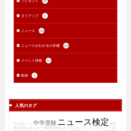
プレゼント
20
タイアップ
5
ニュース
688
ニュースがわかるの本棚
189
イベント情報
12
動画
3
人気のタグ
ニュース検定
中学受験
やる気レシピ
教育
再生可能エネルギー
地図地理検定
スマホ
ゼロ・ウェイストセンター
受
験
青天を衝け
テレワーク
勉強の仕方
大相撲
知りたいんジャー
化石燃料