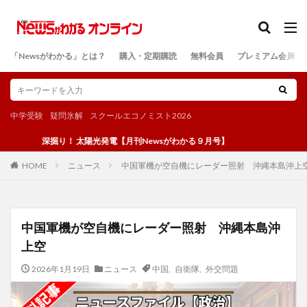
カテゴリー
「Newsがわかる」とは？
購入・定期購読
無料会員
プレミアム会員
検索
中学受験
疑問氷解
スクールエコノミスト2026
深掘り！ 太陽光発電【月刊Newsがわかる９月号】
ニュース
中国軍機が空自機にレーダー照射 沖縄本島沖上
HOME
中国軍機が空自機にレーダー照射 沖縄本島沖
上空
2026年1月19日
ニュース
中国
,
自衛隊
,
外交問題