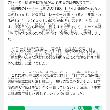
のレーダー
照
射
を
防
衛
省
が
公
表
するのは
初
めてです。
せん
とう
き
しゅう
へん
そう
さく
はっ
しゃ
戦
闘
機
のレーダーは
周
辺
の
捜
索
やミサイル
発
射
のためなど
つか
かん
けい
しゃ
しょう
しゃ
こう
げき
に
使
われます。
関
係
者
は、レーダー
照
射
されると「
攻
撃
され
おそ
きん
ちょう
ひ
じょう
たか
はな
る
恐
れから、パイロットの
緊
張
が
非
常
に
高
まる」と
話
しま
そう
さく
もく
てき
だん
ぞく
てき
しょう
しゃ
ひつ
よう
はっ
す。
捜
索
目
的
なら
断
続
的
に
照
射
する
必
要
はなく、ミサイル
発
しゃ
か
のう
せい
のこ
ぼう
えい
しょう
き
けん
こう
い
はん
だん
射
の
可
能
性
も
残
るため
防
衛
省
は「
危
険
な
行
為
」と
判
断
しまし
た。
こ
いずみ
しん
じ
ろう
ぼう
えい
だい
じん
がつ
なの
か
りん
じ
き
しゃ
かい
けん
ひら
小
泉
進
次
郎
防
衛
大
臣
は12
月
７
日
に
臨
時
記
者
会
見
を
開
き、
こう
くう
き
あん
ぜん
ひ
こう
ひつ
よう
はん
い
こ
き
けん
こう
い
きわ
「
航
空
機
の
安
全
な
飛
行
に
必
要
な
範
囲
を
超
える
危
険
な
行
為
で
極
い
かん
の
めて
遺
憾
」と
述
べました。
たい
ちゅう
ごく
かい
ぐん
ほう
どう
かん
どう
じつ
に
ほん
じ
えい
たい
き
これに
対
し
中
国
海
軍
の
報
道
官
は
同
日
、「
日
本
の
自
衛
隊
機
が
くん
れん
かい
くう
いき
く
かえ
せっ
きん
ひ
こう
あん
ぜん
おびや
に
ほん
訓
練
海
空
域
に
繰
り
返
し
接
近
し、
飛
行
の
安
全
を
脅
かした。
日
本
がわ
こ
だい
せん
でん
じ
じつ
まった
いっ
ち
はん
ろん
じ
ぜん
側
の
誇
大
宣
伝
は
事
実
と
全
く
一
致
していない」と
反
論
。「
事
前
くん
れん
かい
くう
いき
こう
ひょう
きょう
ちょう
に
訓
練
海
空
域
を
公
表
していた」と
強
調
しました。