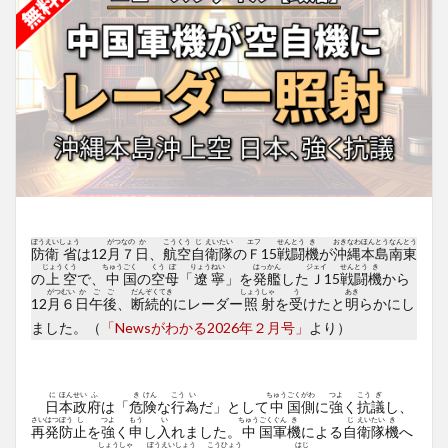
ぼう
えい
しょう
がつ
なの
か
こう
くう
じ
えい
たい
エフ
せん
とう
き
おき
なわ
ほん
とう
なん
とう
防
衛
省
は12
月
７
日
、
航
空
自
衛
隊
の
Ｆ
15
戦
闘
機
が
沖
縄
本
島
南
東
じょう
くう
ちゅう
ごく
くう
ぼ
りょう
ねい
はっ
かん
ジェイ
せん
とう
き
の
上
空
で、
中
国
の
空
母
「
遼
寧
」を
発
艦
した
Ｊ
15
戦
闘
機
から
がつ
むい
か
ご
ご
だん
ぞく
てき
しょう
しゃ
う
あき
12
月
６
日
午
後
、
断
続
的
にレーダー
照
射
を
受
けたと
明
らかにし
ました。（
「Newsがわかる2026年２月号」
より）
に
ほん
せい
ふ
き
けん
こう
い
ちゅう
ごく
がわ
つよ
こう
ぎ
日
本
政
府
は「
危
険
な
行
為
だ」として
中
国
側
に
強
く
抗
議
し、
さい
はつ
ぼう
し
つよ
もう
い
ちゅう
ごく
ぐん
き
じ
えい
たい
き
再
発
防
止
を
強
く
申
し
入
れました。
中
国
軍
機
による
自
衛
隊
機
へ
しょう
しゃ
ぼう
えい
しょう
こう
ひょう
はじ