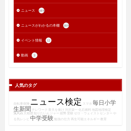
ニュース
689
ニュースがわかるの本棚
189
イベント情報
12
動画
3
人気のタグ
ニュース検定
毎日小学
自転車保険
スマホ
生新聞
テレワーク
青天を衝け
渋沢栄一
化石燃料
地図地理検定
SDGs
大相撲
知りたいんジャー
紙幣
受験
ゼロ・ウェイストセンター
や
中学受験
る気レシピ
勉強の仕方
再生可能エネルギー
教育