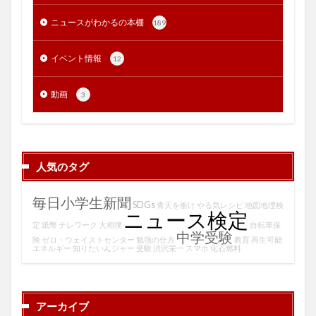
ニュースがわかるの本棚
189
イベント情報
12
動画
3
人気のタグ
毎日小学生新聞
SDGs
青天を衝け
やる気レシピ
地図地理検
ニュース検定
定
紙幣
テレワーク
大相撲
自転車保
中学受験
険
ゼロ・ウェイストセンター
勉強の仕方
教育
再生可能
エネルギー
知りたいんジャー
受験
渋沢栄一
スマホ
化石燃料
アーカイブ