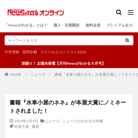
カテゴリー
「Newsがわかる」とは？
購入・定期購読
無料会員
プレミアム会員
検索
中学受験
疑問氷解
スクールエコノミスト2026
深掘り！ 太陽光発電【月刊Newsがわかる９月号】
ニュース
書籍『水車小屋のネネ』が本屋大賞にノミネート
HOME
書籍『水車小屋のネネ』が本屋大賞にノミネー
トされました！
2024年2月9日
ニュース
,
ニュースがわかるの本棚
本屋大賞
,
書籍