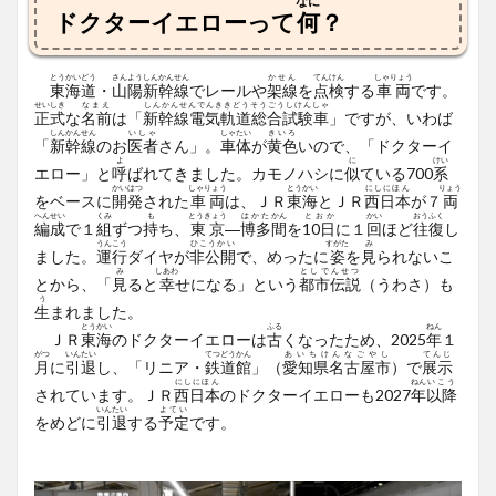
なに
ドクターイエローって
何
？
とうかいどう
さんようしんかんせん
かせん
てんけん
しゃりょう
東海道
・
山陽新幹線
でレールや
架線
を
点検
する
車両
です。
せいしき
なまえ
しんかんせんでんききどうそうごうしけんしゃ
正式
な
名前
は「
新幹線電気軌道総合試験車
」ですが、いわば
しんかんせん
いしゃ
しゃたい
きいろ
「
新幹線
のお
医者
さん」。
車体
が
黄色
いので、「ドクターイ
よ
に
けい
エロー」と
呼
ばれてきました。カモノハシに
似
ている700
系
かいはつ
しゃりょう
とうかい
にしにほん
りょう
をベースに
開発
された
車両
は、ＪＲ
東海
とＪＲ
西日本
が７
両
へんせい
くみ
も
とうきょう
はかた
かん
とおか
かい
おうふく
編成
で１
組
ずつ
持
ち、
東京
―
博多
間
を
10日
に１
回
ほど
往復
し
うんこう
ひこうかい
すがた
み
ました。
運行
ダイヤが
非公開
で、めったに
姿
を
見
られないこ
み
しあわ
としでんせつ
とから、「
見
ると
幸
せになる」という
都市伝説
（うわさ）も
う
生
まれました。
とうかい
ふる
ねん
ＪＲ
東海
のドクターイエローは
古
くなったため、2025
年
１
がつ
いんたい
てつどうかん
あいちけんなごやし
てんじ
月
に
引退
し、「リニア・
鉄道館
」（
愛知県名古屋市
）で
展示
にしにほん
ねん
いこう
されています。ＪＲ
西日本
のドクターイエローも2027
年
以降
いんたい
よてい
をめどに
引退
する
予定
です。