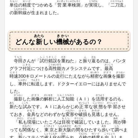
たんい
せいど
えいぎょう
しゃけん
そく
じつげん
にとうりゅう
単位
の
精度
でつかめる「
営業
車検
測
」が
実現
し、「
二刀流
」
しんかんせん
う
の
新幹線
が
生
まれました。
あたら
きかい
どんな
新
しい
機械
があるの？
てらだ
しこうさくご
かさ
ふ
かえ
寺田
さんが「
試行錯誤
を
重
ねた」と
振
り
返
るのは、パンタ
ふきん
こうせいのう
さいこう
グラフ
付近
につける
高性能
カメラシステムです。
最高
じそく
そうこう
せいみつ
がぞう
さつえい
時速
300キロメートルの
走行
にたえながら
精密
な
画像
を
撮影
しゃがい
てんそう
し、
車外
に
転送
します。ドクターイエローにはありませんで
した。
さつえい
がぞう
かいせき
じんこうちのう
かつよう
撮影
した
画像
の
解析
に
人工知能
（ＡＩ）を
活用
するのも、
あら
こころ
せいじょう
じょうたい
がくしゅう
新
たな
試
みです。ＡＩにあらかじめ
正常
な
状態
を
学習
させ
かなぐ
へんけい
はそん
みのが
ておき、
金具
などのわずかな
変形
や
破損
も
見逃
しません。
わたし
げんば
もくし
かくにん
あめ
ふ
「
私
も
現場
にいたころは
目視
で
確認
していました。
雨
が
降
かんけい
とうきょう
しんおおさか
あいだ
ある
しら
っても
関係
なく、
東京
と
新大阪
の
間
をひたすら
歩
いて
調
べま
しん
しょうじんか
はか
てんけん
せいど
こうじょう
す。
新
システムで
省人化
が
図
られ、
点検
の
精度
も
向上
しま