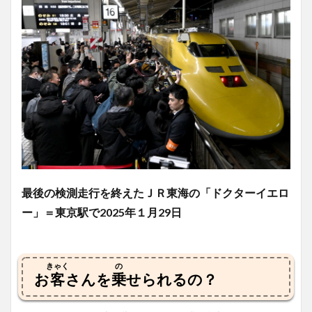
最後の検測走行を終えたＪＲ東海の「ドクターイエロ
ー」＝東京駅で2025年１月29日
きゃく
の
お
客
さんを
乗
せられるの？