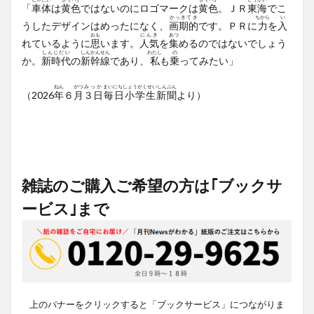
「
車体
は
黄色
ではないのにロゴマークは
黄色
。ＪＲ
東海
でこ
かっきてき
ちから
い
うしたデザインはめったになく、
画期的
です。ＰＲに
力
を
入
おも
にんき
あつ
れているように
思
います。
人気
を
集
めるのではないでしょう
しんじだい
しんかんせん
わたし
の
か。
新時代
の
新幹線
であり、
私
も
乗
ってみたい」
ねん
がつ
みっか
まいにちしょうがくせいしんぶん
（2026
年
６
月
３日
毎日小学生新聞
より）
雑誌のご購入ご希望の方は｢ブックサ
ービス｣まで
上のバナーをクリックすると「ブックサービス」につながりま