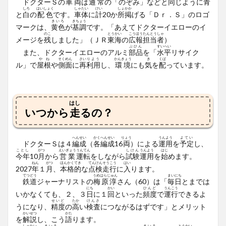
ドクターＳの
車両
は
通常
の「のぞみ」などと
同
じように
青
しろ
はいしょく
しゃたい
けい
しょ
かか
と
白
の
配色
です。
車体
に
計
20か
所
掲
げる「Ｄｒ．Ｓ」のロゴ
きいろ
きちょう
マークは、
黄色
が
基調
です。「あえてドクターイエローのイ
のこ
とうかい
こうほうたんとうしゃ
メージを
残
しました」（ＪＲ
東海
の
広報担当者
）
ぶひん
すいへい
また、ドクターイエローのアルミ
部品
を「
水平
リサイク
やね
そくめん
さい
りよう
かんきょう
き
くば
ル」で
屋根
や
側面
に
再
利用
し、
環境
にも
気
を
配
っています。
はし
いつから
走
るの？
へんせい
かく
へんせい
りょう
うんよう
よてい
ドクターＳは４
編成
（
各
編成
16
両
）による
運用
を
予定
し、
ことし
がつ
えいぎょう
うんてん
しけん
うんよう
はじ
今年
10
月
から
営業
運転
をしながら
試験
運用
を
始
めます。
ねん
がつ
ほんかく
てき
てんけん
そうこう
はい
2027
年
１
月
、
本格
的
な
点検
走行
に
入
ります。
てつどう
うめはらじゅん
まいにち
鉄道
ジャーナリストの
梅原淳
さん（60）は「
毎日
とまでは
にち
かい
ひんど
うんこう
いかなくても、２、３
日
に１
回
といった
頻度
で
運行
できるよ
せいど
たか
けんさ
うになり、
精度
の
高
い
検査
につながるはずです」とメリット
かいせつ
かた
を
解説
し、こう
語
ります。
しゃたい
きいろ
きいろ
とうかい