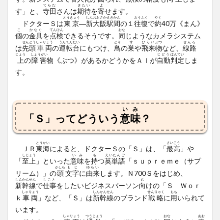
てらだ
きたい
よ
す」と、
寺田
さんは
期待
を
寄
せます。
とうきょう
しんおおさかえき
かん
おうふく
やく
ドクターＳは
東京
―
新大阪駅
間
の１
往復
で
約
40万《まん》
こ
かなぐ
てんけん
おな
個
の
金具
を
点検
できるそうです。
同
じようなカメラシステム
せんとう
しゃりょう
うんてん
だい
とり
す
ひらい
ぶつ
せんろ
は
先頭
車両
の
運転
台
にもつけ、
鳥
の
巣
や
飛来
物
など、
線路
じょう
しょうがい
じどう
はんてい
上
の
障害
物《ぶつ》があるかどうかをＡＩが
自動
判定
しま
す。
いみ
「Ｓ」ってどういう
意味
？
とうかい
さいこう
ＪＲ
東海
によると、ドクターＳの「Ｓ」は、「
最高
」や
しじょう
いみ
も
えいたんご
「
至上
」といった
意味
を
持
つ
英単語
「ｓｕｐｒｅｍｅ（サプ
かしら
もじ
ゆらい
リーム）」の
頭
文字
に
由来
します。Ｎ700Ｓをはじめ、
しんかんせん
しごと
む
新幹線
で
仕事
をしたいビジネスパーソン
向
けの「Ｓ Ｗｏｒ
しゃりょう
しんかんせん
せんりゃく
もち
ｋ
車両
」など、「Ｓ」は
新幹線
のブランド
戦略
に
用
いられて
います。
しゃりょう
つうじょう
おな
あお