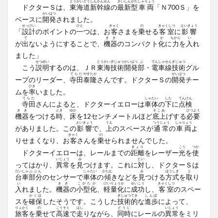
とうかいどうしんかんせん
さいしん
がた
しゃりょう
ドクターＳは、
東海道新幹線
の
最新
型
車両
「Ｎ700Ｓ」を
かいはつ
ベースに
開発
されました。
せっけい
ひと
きゃく
の
きゃくしつ
えいきょう
「
設計
のポイントの
一
つは、お
客
さまを
乗
せる
客室
に
影響
で
きき
か
ちから
い
が
出
ないようにすることで、
機器
のコンパクト
化
に
力
を
入
れ
ました」
せつめい
とうかい
ぎじゅつかいはつ
ぶ
でんしゃせん
ぎじゅつ
こう
説明
するのは、ＪＲ
東海
技術開発
部
・
電車線
技術
グル
てらだ
やすたか
かいはつ
ープのリーダー、
寺田
泰隆
さんです。ドクターＳの
開発
チー
ひき
ムを
率
いました。
てらだ
しゃたい
した
てんけん
寺田
さんによると、ドクターイエローは
車体
の
下
に
点検
きき
とき
ゆか
そこあ
ひつよう
機器
をつける
時
、
床
を12センチメートルほど
底上
げする
必要
えいきょう
うえ
つうじょう
しゃりょう
がありました。この
影響
で、
上
のスペースが
通常
の
車両
よ
きゃく
の
りせまくなり、お
客
さんを
乗
せられませんでした。
きょり
こう
つか
ドクターイエローは、レールまでの
距離
をレーザー
光
を
使
いじょう
み
たい
ってはかり、
異常
を
見
つけます。これに
対
し、ドクターＳは
だいしゃ
ぶぶん
しゃたい
かたむ
み
ほうしき
と
台車
部分
のセンサーで
車体
の
傾
きなどを
見
つける
方式
を
取
り
い
きき
こがたか
けいりょうか
せいこう
きゃくしつ
入
れました。
機器
の
小型化
、
軽量化
に
成功
し、
客室
のスペー
かくほ
ぎじゅつ
てき
しんぽ
スを
確保
したそうです。こうした
技術
的
な
進歩
によって、
りょかく
の
こうそく
はし
どうじ
いじょう
旅客
を
乗
せて
高速
で
走
りながら、
同時
にレールの
異常
をミリ