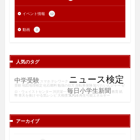
イベント情報
12
動画
3
人気のタグ
ニュース検定
中学受験
スマホ
テレワーク
受験
地図地理検定
化石燃料
勉強の仕方
自転車保険
知りたいんジャー
ゼ
毎日小学生新聞
ロ・ウェイストセンター
渋沢栄一
教育
紙
SDGs
幣
青天を衝け
やる気レシピ
大相撲
再生可能エネルギー
アーカイブ