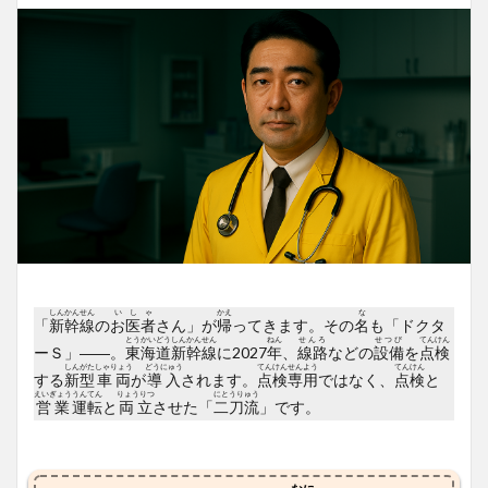
しんかんせん
いしゃ
かえ
な
「
新幹線
の
お医者
さん」が
帰
ってきます。その
名
も「ドクタ
とうかいどうしんかんせん
ねん
せんろ
せつび
てんけん
ーＳ」――。
東海道新幹線
に2027
年
、
線路
などの
設備
を
点検
しんがた
しゃりょう
どうにゅう
てんけん
せんよう
てんけん
する
新型
車両
が
導入
されます。
点検
専用
ではなく、
点検
と
えいぎょう
うんてん
りょうりつ
にとうりゅう
営業
運転
と
両立
させた「
二刀流
」です。