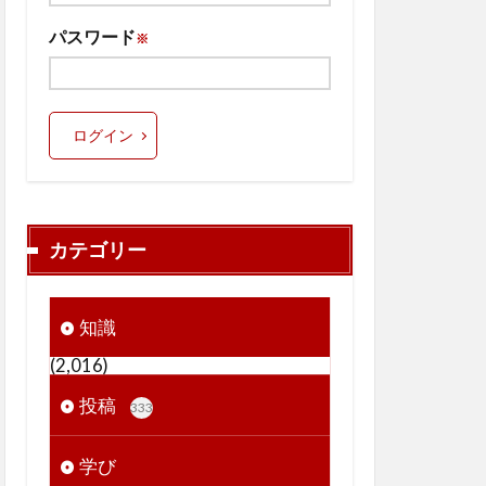
パスワード
※
ログイン
カテゴリー
知識
(2,016)
投稿
333
学び