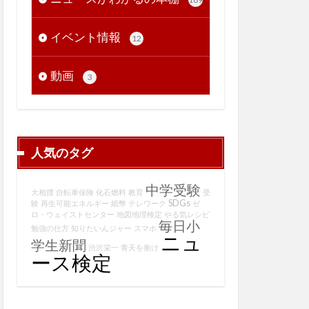
イベント情報
12
動画
3
人気のタグ
中学受験
大相撲
自転車保険
化石燃料
教育
受
SDGs
験
再生可能エネルギー
紙幣
テレワーク
ゼ
ロ・ウェイストセンター
地図地理検定
やる気レシピ
毎日小
勉強の仕方
知りたいんジャー
スマホ
ニュ
学生新聞
渋沢栄一
青天を衝け
ース検定