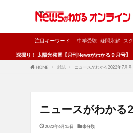
カテゴリー
注目キーワード
中学受験
疑問氷解
スク
り！ 太陽光発電【月刊Newsがわかる９月号】
雑誌
ニュースがわかる2022年7月号
HOME
ニュースがわかる2
2022年6月15日
未分類