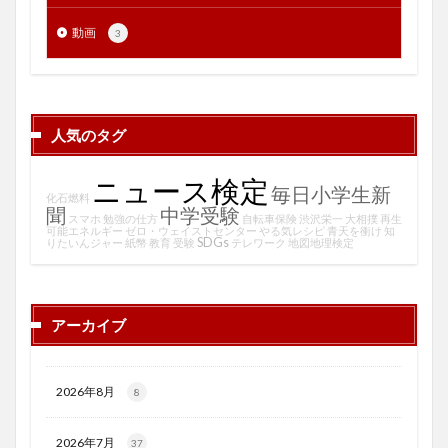
動画
3
人気のタグ
ニュース検定
毎日小学生新
化石燃料
聞
中学受験
スマホ
勉強の仕方
自転車保険
渋沢栄一
大相撲
再生
可能エネルギー
ゼロ・ウェイストセンター
やる気レシピ
青天を衝け
知
SDGs
りたいんジャー
紙幣
教育
受験
テレワーク
地図地理検定
アーカイブ
2026年8月
8
2026年7月
37