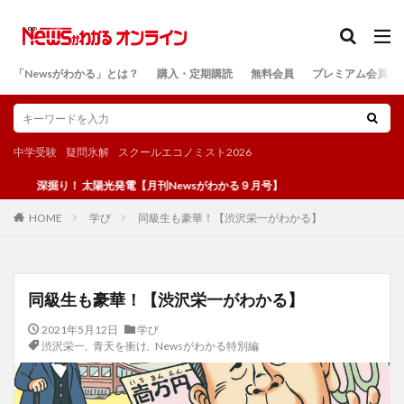
カテゴリー
「Newsがわかる」とは？
購入・定期購読
無料会員
プレミアム会員
検索
中学受験
疑問氷解
スクールエコノミスト2026
深掘り！ 太陽光発電【月刊Newsがわかる９月号】
学び
同級生も豪華！【渋沢栄一がわかる】
HOME
同級生も豪華！【渋沢栄一がわかる】
2021年5月12日
学び
渋沢栄一
,
青天を衝け
,
Newsがわかる特別編