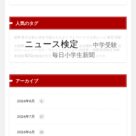
人気のタグ
紙幣
青天を衝け
再生可能エネルギー
テレワーク
やる気レシピ
教育
受験
ニュース検定
中学受験
大相撲
化石燃料
知
りたいんジャー
ゼロ・ウェイストセンター
渋沢栄一
地図地理検定
自転
毎日小学生新聞
SDGs
車保険
勉強の仕方
スマホ
アーカイブ
2026年8月
8
2026年7月
37
2026年6月
38