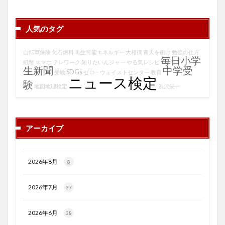
人気のタグ
自転車保険
化石燃料
再生可能エネルギー
大相撲
青天を衝け
勉強の仕方
毎日小学
紙幣
スマホ
テレワーク
知りたいんジャー
やる気レシピ
生新聞
中学受
SDGs
受験
ゼロ・ウェイストセンター
教育
ニュース検定
験
地図地理検定
渋沢栄一
アーカイブ
2026年8月
8
2026年7月
37
2026年6月
38