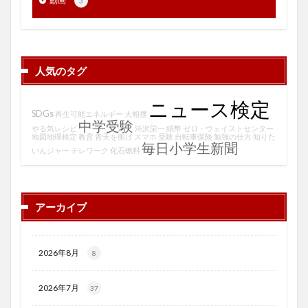
動画
3
人気のタグ
ニュース検定
SDGs
再生可能エネルギー
大相撲
中学受験
やる気レシピ
渋沢栄一
紙幣
ゼロ・ウェイストセンター
地図地理検定
教育
青天を衝け
スマホ
受験
自転車保険
勉強の仕方
知りた
毎日小学生新聞
いんジャー
テレワーク
化石燃料
アーカイブ
2026年8月
8
2026年7月
37