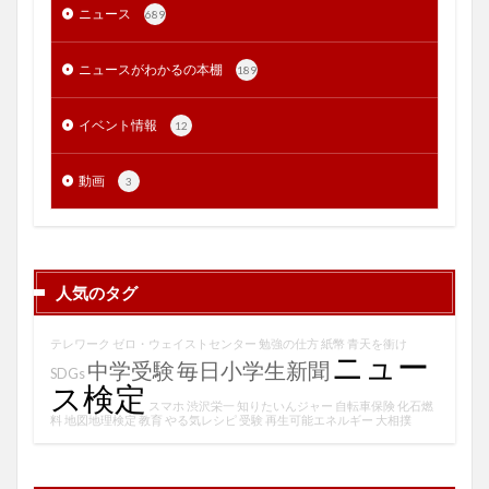
ニュース
689
ニュースがわかるの本棚
189
イベント情報
12
動画
3
人気のタグ
テレワーク
ゼロ・ウェイストセンター
勉強の仕方
紙幣
青天を衝け
ニュー
中学受験
毎日小学生新聞
SDGs
ス検定
スマホ
渋沢栄一
知りたいんジャー
自転車保険
化石燃
料
地図地理検定
教育
やる気レシピ
受験
再生可能エネルギー
大相撲