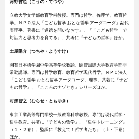
河野哲也（こうの・てつや）
立教大学文学部教育学科教授。専門は哲学、倫理学、教育哲
学。ＮＰＯ法人「こども哲学 おとな哲学 アーダコーダ」副代
表理事。著書に『道徳を問いなおす』、『「こども哲学」で
対話力と思考力を育てる』、共著に『子どもの哲学』ほか。
土屋陽介（つちや・ようすけ）
開智日本橋学園中学高等学校教諭、開智国際大学教育学部非
常勤講師。専門は哲学教育、教育哲学現代哲学。ＮＰＯ法人
「こども哲学 おとな哲学アーダコーダ」理事。共著に『子ど
もの哲学』、『こころのナゾとき』シリーズほか。
村瀬智之（むらせ・ともゆき）
東京工業高等専門学校一般教育科准教授。専門は現代哲学・
哲学教育。共著に『子どもの哲学』、『哲学トレーニング』
（１・２巻）、監訳に『教えて！哲学者たち』（上・下巻）
ほか。