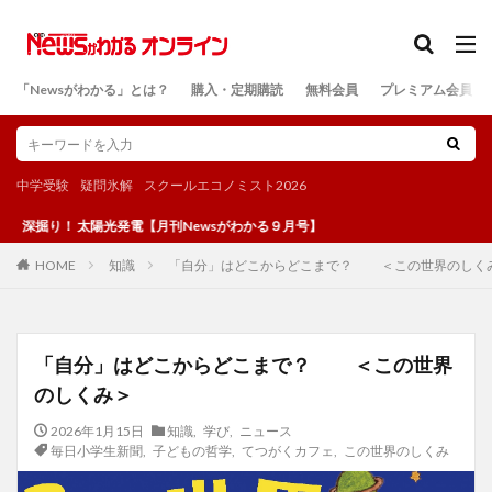
カテゴリー
「Newsがわかる」とは？
購入・定期購読
無料会員
プレミアム会員
検索
中学受験
疑問氷解
スクールエコノミスト2026
 太陽光発電【月刊Newsがわかる９月号】
知識
「自分」はどこからどこまで？ ＜この世界のしく
HOME
「自分」はどこからどこまで？ ＜この世界
のしくみ＞
2026年1月15日
知識
,
学び
,
ニュース
毎日小学生新聞
,
子どもの哲学
,
てつがくカフェ
,
この世界のしくみ