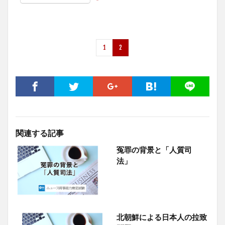
1
2
関連する記事
冤罪の背景と「人質司
法」
北朝鮮による日本人の拉致