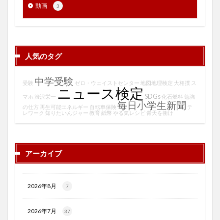
動画
3
人気のタグ
中学受験
受験
ゼロ・ウェイストセンター
地図地理検定
大相撲
ス
ニュース検定
SDGs
マホ
渋沢栄一
化石燃料
勉強
毎日小学生新聞
の仕方
再生可能エネルギー
自転車保険
テ
レワーク
知りたいんジャー
教育
紙幣
やる気レシピ
青天を衝け
アーカイブ
2026年8月
7
2026年7月
37