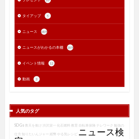
20
タイアップ
5
ニュース
689
ニュースがわかるの本棚
189
イベント情報
12
動画
3
人気のタグ
SDGs
青天を衝け
渋沢栄一
化石燃料
教育
自転車保険
テレワーク
勉強の
ニュース検
仕方
知りたいんジャー
紙幣
やる気レシピ