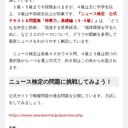
１級～５級まで６段階ありますが、４級は主に中学生以
上、３級は中高校生以上が対象です。
『
ニュース検定 公式
テキスト＆問題集「時事力」基礎編（３･４級）
』
は、「どう
なる外交と防衛」「混迷する世界経済」「地球環境を守るた
めに」など２２のテーマについて、グラフや図解を多用して
最新ニュースをわかりやすく解説しています。
ニュース検定は各級４０分で４０問。４級と３級は四つの
選択肢から一つを選ぶ方式で、約６割はこの本から出題され
ます。
ニュース検定の問題に挑戦してみよう！
公式サイトで模擬問題や過去問題を公開しています。力試し
をしてみましょう。
https://www.newskentei.jp/question.php
共有: