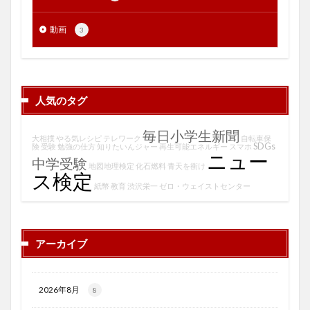
動画
3
人気のタグ
毎日小学生新聞
大相撲
やる気レシピ
テレワーク
自転車保
SDGs
険
受験
勉強の仕方
知りたいんジャー
再生可能エネルギー
スマホ
ニュー
中学受験
地図地理検定
化石燃料
青天を衝け
ス検定
紙幣
教育
渋沢栄一
ゼロ・ウェイストセンター
アーカイブ
2026年8月
8