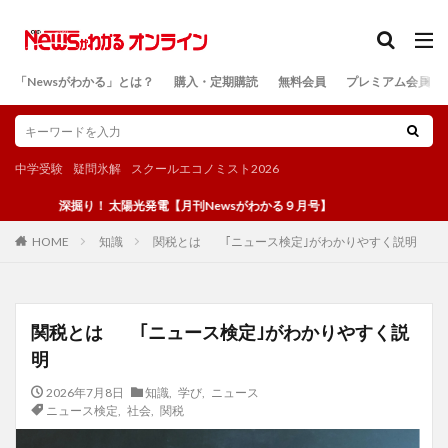
カテゴリー
「Newsがわかる」とは？
購入・定期購読
無料会員
プレミアム会員
検索
中学受験
疑問氷解
スクールエコノミスト2026
深掘り！ 太陽光発電【月刊Newsがわかる９月号】
知識
関税とは ｢ニュース検定｣がわかりやすく説明
HOME
関税とは ｢ニュース検定｣がわかりやすく説
明
2026年7月8日
知識
,
学び
,
ニュース
ニュース検定
,
社会
,
関税