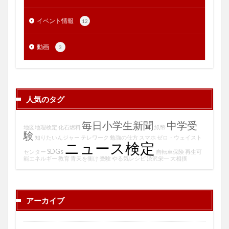
イベント情報
12
動画
3
人気のタグ
毎日小学生新聞
中学受
地図地理検定
化石燃料
紙幣
験
知りたいんジャー
テレワーク
勉強の仕方
スマホ
ゼロ・ウェイスト
ニュース検定
SDGs
センター
自転車保険
再生可
能エネルギー
教育
青天を衝け
受験
やる気レシピ
渋沢栄一
大相撲
アーカイブ