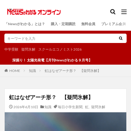
カテゴリー
「Newsがわかる」とは？
購入・定期購読
無料会員
プレミアム会員
検索
中学受験
疑問氷解
スクールエコノミスト2026
り！ 太陽光発電【月刊Newsがわかる９月号】
知識
虹はなぜアーチ形？ 【疑問氷解】
HOME
虹はなぜアーチ形？ 【疑問氷解】
2026年6月10日
知識
毎日小学生新聞
,
虹
,
疑問氷解