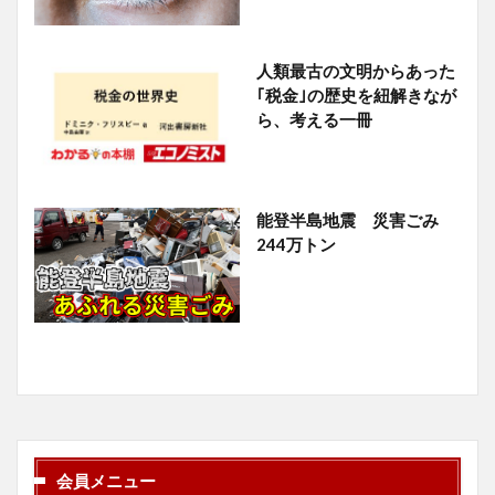
人類最古の文明からあった
｢税金｣の歴史を紐解きなが
ら、考える一冊
能登半島地震 災害ごみ
244万トン
会員メニュー