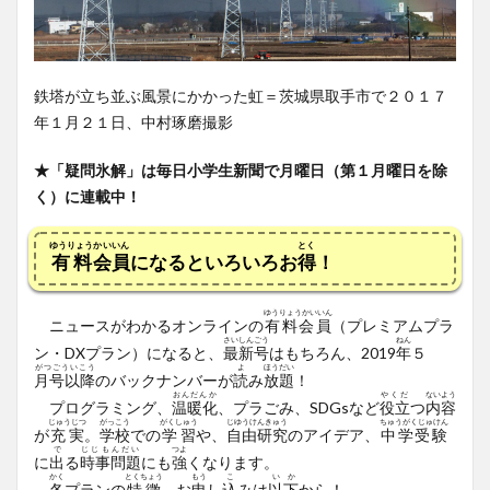
鉄塔が立ち並ぶ風景にかかった虹＝茨城県取手市で２０１７
年１月２１日、中村琢磨撮影
★「疑問氷解」は毎日小学生新聞で月曜日（第１月曜日を除
く）に連載中！
ゆうりょう
かいいん
とく
有料
会員
になるといろいろお
得
！
ゆうりょうかいいん
ニュースがわかるオンラインの
有料会員
（プレミアムプラ
さいしんごう
ねん
ン・DX
プラン）
になると、
最新号
はもちろん、2019
年
５
がつごういこう
よ
ほうだい
月号以降
のバックナンバーが
読
み
放題
！
おんだんか
やくだ
ないよう
プログラミング、
温暖化
、プラごみ、SDGsなど
役立
つ
内容
じゅうじつ
がっこう
がくしゅう
じゆうけんきゅう
ちゅうがくじゅけん
が
充実
。
学校
での
学習
や、
自由研究
のアイデア、
中学受験
で
じじもんだい
つよ
に
出
る
時事問題
にも
強
くなります。
かく
とくちょう
もう
こ
いか
各
プランの
特徴
、お
申
し
込
みは
以下
から！