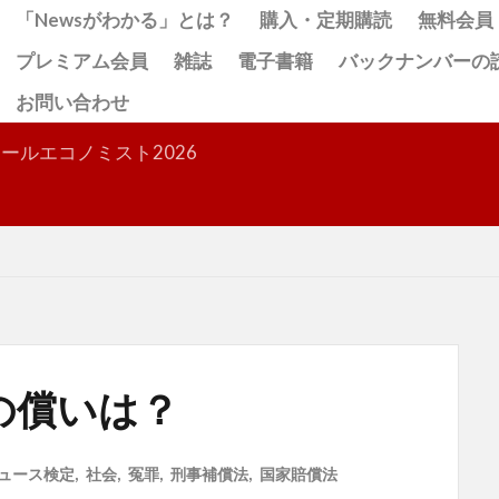
「Newsがわかる」とは？
購入・定期購読
無料会員
プレミアム会員
雑誌
電子書籍
バックナンバーの
お問い合わせ
検索
ールエコノミスト2026
は？
への償いは？
ュース検定
,
社会
,
冤罪
,
刑事補償法
,
国家賠償法