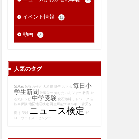
イベント情報
12
動画
3
人気のタグ
毎日小
SDGs
勉強の仕方
大相撲
紙幣
スマホ
学生新聞
渋沢栄一
知りたいんジャー
教育
や
中学受験
る気レシピ
化石燃料
テレワーク
自
転車保険
地図地理検定
再生可能エネルギー
青天を
ニュース検定
衝け
受験
ゼ
ロ・ウェイストセンター