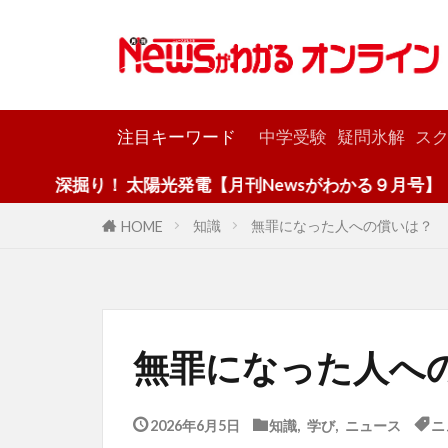
カテゴリー
注目キーワード
中学受験
疑問氷解
スク
！ 太陽光発電【月刊Newsがわかる９月号】
知識
無罪になった人への償い
HOME
無罪になった人
2026年6月5日
知識
,
学び
,
ニュース
ニ