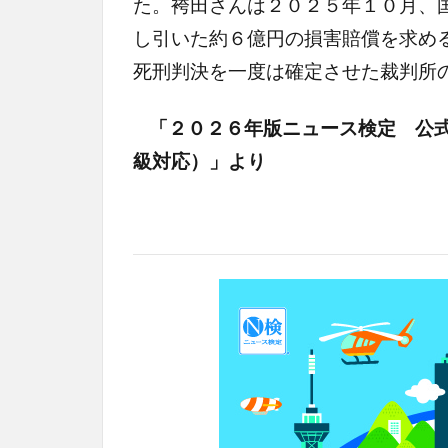
た。袴田さんは２０２５年１０月、
し引いた約６億円の損害賠償を求め
死刑判決を一度は確定させた裁判所
「２０２６年版ニュース検定 公
級対応）」より