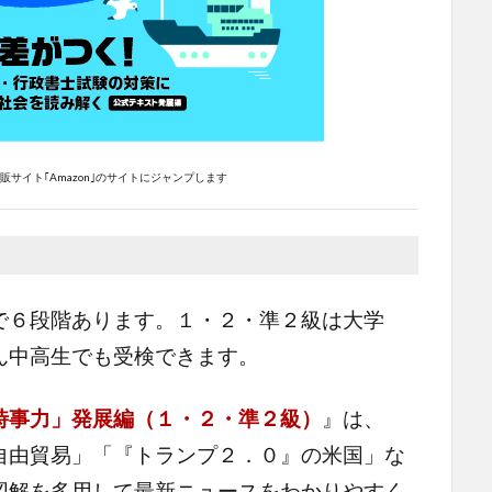
サイト｢Amazon｣のサイトにジャンプします
で６段階あります。１・２・準２級は大学
ん中高生でも受検できます。
時事力」発展編（１・２・準２級）
』は、
自由貿易」「『トランプ２．０』の米国」な
図解を多用して最新ニュースをわかりやすく