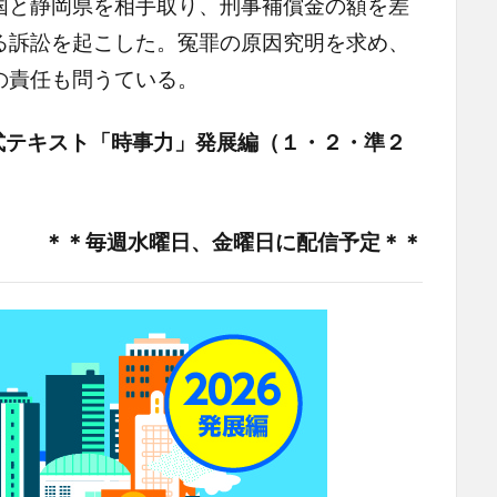
国と静岡県を相手取り、刑事補償金の額を差
る訴訟を起こした。冤罪の原因究明を求め、
の責任も問うている。
式テキスト「時事力」発展編（１・２・準２
＊＊毎週水曜日、金曜日に配信予定＊＊