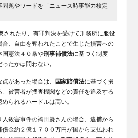
事問題やワードを「ニュース時事能力検定」
されたり、有罪判決を受けて刑務所に服役
場合、自由を奪われたことで生じた損害への
本国憲法４０条や
刑事補償法
に基づく制度
だったかは問わない。
な点があった場合は、
国家賠償法
に基づく損
る。被害者が捜査機関などの責任を追及する
認められるハードルは高い。
人殺害事件の袴田巌さんの場合、逮捕から
補償金約２億１７００万円が国から支払われ