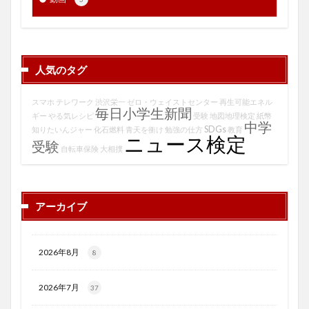
人気のタグ
スマホ
テレワーク
渋沢栄一
ゼロ・ウェイストセンター
再生可能エネル
毎日小学生新聞
ギー
やる気レシピ
受験
地図地理検定
紙幣
中学
SDGs
知りたいんジャー
化石燃料
青天を衝け
勉強の仕方
教育
ニュース検定
受験
自転車保険
大相撲
アーカイブ
2026年8月
8
2026年7月
37