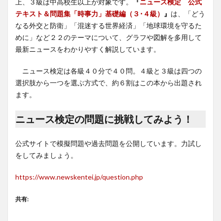
上、３級は中高校生以上が対象です。
『
ニュース検定 公式
テキスト＆問題集「時事力」基礎編（３･４級）
』
は、「どう
なる外交と防衛」「混迷する世界経済」「地球環境を守るた
めに」など２２のテーマについて、グラフや図解を多用して
最新ニュースをわかりやすく解説しています。
ニュース検定は各級４０分で４０問。４級と３級は四つの
選択肢から一つを選ぶ方式で、約６割はこの本から出題され
ます。
ニュース検定の問題に挑戦してみよう！
公式サイトで模擬問題や過去問題を公開しています。力試し
をしてみましょう。
https://www.newskentei.jp/question.php
共有: