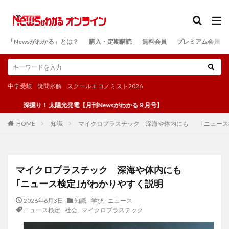
カテゴリー
「Newsがわかる」とは？
購入・定期購読
無料会員
プレミアム会員
検索
中学受験
疑問氷解
スクールエコノミスト2026
掘り！ 太陽光発電【月刊Newsがわかる９月号】
知識
マイクロプラスチック 深海や体内にも ｢ニュース
HOME
マイクロプラスチック 深海や体内にも
｢ニュース検定｣がわかりやすく説明
2026年6月3日
知識
,
学び
,
ニュース
ニュース検定
,
社会
,
マイクロプラスチック