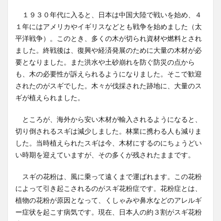
１９３０年代に入ると、日本は中国大陸で戦いを始め、４
１年にはアメリカやイギリスなどとも戦争を始めました（太
平洋戦争）。このとき、多くの木が切られ資材や燃料とされ
ました。終戦後は、復興や経済発展のために大量の木材が必
要となりました。また洪水や土砂崩れを防ぐ防災の点から
も、木の必要性が訴えられるようになりました。そこで歓迎
されたのがスギでした。木々が伐採された跡地に、大量のス
ギが植えられました。
ところが、海外から安い木材が輸入されるようになると、
切り倒されるスギは減少しました。林業に携わる人も減りま
した。当時植えられたスギは今、木材にするのにちょうどい
い時期を迎えていますが、その多くが残されたままです。
スギの花粉は、風に乗って遠くまで運ばれます。この花粉
によって引き起こされるのがスギ花粉症です。花粉症とは、
植物の花粉が原因となって、くしゃみや鼻水などのアレルギ
ー症状を起こす病気です。現在、日本人の約３割がスギ花粉