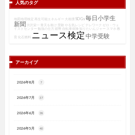
人気のタグ
毎日小学生
SDGs
地図地理検定
再生可能エネルギー
大相撲
新聞
渋沢栄一
青天を衝け
受験
やる気レシピ
テレワーク
ゼロ・ウェ
イストセンター
勉強の仕方
紙幣
自転車保険
知りたいんジャー
スマホ
教
ニュース検定
中学受験
育
化石燃料
アーカイブ
2026年8月
7
2026年7月
37
2026年6月
38
2026年5月
40