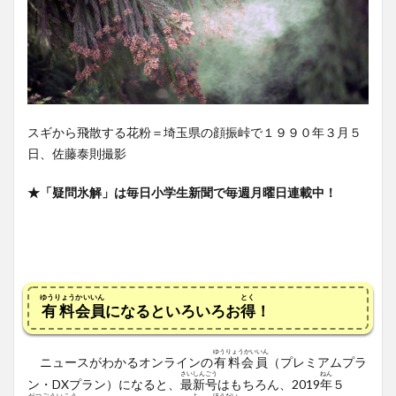
スギから飛散する花粉＝埼玉県の顔振峠で１９９０年３月５
日、佐藤泰則撮影
★「疑問氷解」は毎日小学生新聞で毎週月曜日連載中！
ゆうりょう
かいいん
とく
有料
会員
になるといろいろお
得
！
ゆうりょうかいいん
ニュースがわかるオンラインの
有料会員
（プレミアムプラ
さいしんごう
ねん
ン・DX
プラン）
になると、
最新号
はもちろん、2019
年
５
がつごういこう
よ
ほうだい