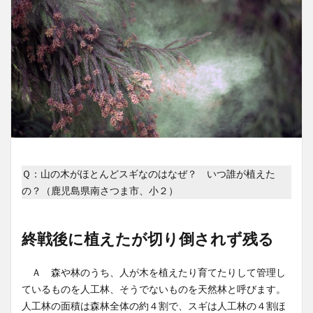
Ｑ：山の木がほとんどスギなのはなぜ？ いつ誰が植えた
の？（鹿児島県南さつま市、小２）
終戦後に植えたが切り倒されず残る
Ａ 森や林のうち、人が木を植えたり育てたりして管理し
ているものを人工林、そうでないものを天然林と呼びます。
人工林の面積は森林全体の約４割で、スギは人工林の４割ほ