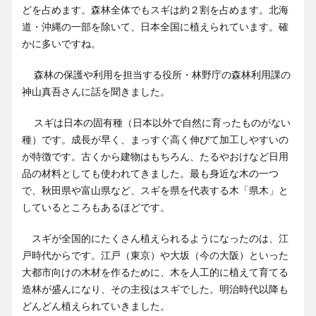
どを占めます。森林全体でもスギは約２割を占めます。北海
道・沖縄の一部を除いて、日本全国に植えられています。確
かに多いですね。
森林の保護や利用を担当する役所・林野庁の森林利用課の
神山真吾さんに話を聞きました。
スギは日本の固有種（日本以外で自然に育ったものがない
種）です。成長が早く、まっすぐ高く伸びて加工しやすいの
が特徴です。古くから建物はもちろん、たるやおけなど日用
品の材料としても使われてきました。最も身近な木の一つ
で、秋田県や富山県など、スギを県を代表する木「県木」と
しているところもあるほどです。
スギが全国的にたくさん植えられるようになったのは、江
戸時代からです。江戸（東京）や大坂（今の大阪）といった
大都市向けの木材を作るために、木を人工的に植えて育てる
造林が盛んになり、その主役はスギでした。明治時代以降も
どんどん植えられていきました。