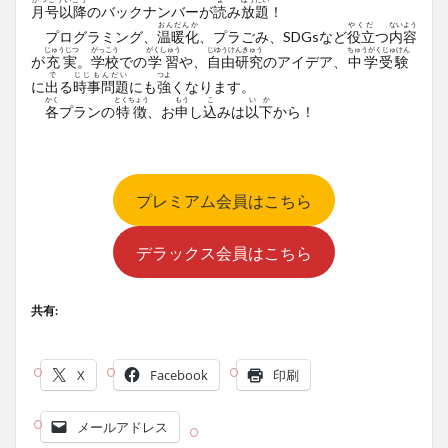
月号以降
のバックナンバーが
読
み
放題
！
おんだんか
やくだ
ないよう
プログラミング、
温暖化
、プラごみ、SDGsなど
役立
つ
内容
じゅうじつ
がっこう
がくしゅう
じゆうけんきゅう
ちゅうがくじゅけん
が
充実
。
学校
での
学習
や、
自由研究
のアイデア、
中学受験
で
じじもんだい
つよ
に
出
る
時事問題
にも
強
くなります。
かく
とくちょう
もう
こ
いか
各
プランの
特徴
、お
申
し
込
みは
以下
から！
プレミアム会員はこちら
デラックス会員はこちら
共有:
X
Facebook
印刷
メールアドレス