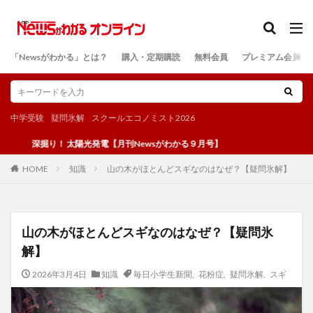
カテゴリー
「Newsがわかる」とは？
購入・定期購読
無料会員
プレミアム会員
検索
中学受験
疑問氷解
スクールエコノミスト2026
深掘り！ 太陽光発電【月刊Newsがわかる９月号】
知識
山の木がほとんどスギなのはなぜ？【疑問氷解】
HOME
山の木がほとんどスギなのはなぜ？【疑問氷
解】
2026年3月4日
知識
毎日小学生新聞
,
花粉症
,
疑問氷解
,
スギ