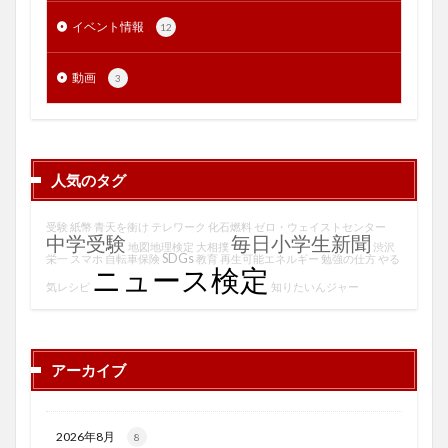
イベント情報
12
動画
3
人気のタグ
受験
紙幣
青天を衝け
テレワーク
化石燃料
ゼロ・ウェイストセンター
中学受験
毎日小学生新聞
地図地理検定
大相撲
渋沢
SDGs
栄一
スマホ
自転車保険
教育
再生可能エネルギー
勉強の仕方
やる
ニュース検定
気レシピ
知りたいんジャー
アーカイブ
2026年8月
8