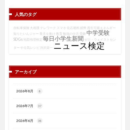
人気のタグ
自転車保険
大相撲
テレワーク
スマホ
化石燃料
紙幣
再生可能エネルギー
中学受験
知りたいんジャー
青天を衝け
教育
勉強の仕方
受験
毎日小学生新聞
SDGs
地図地理検定
ゼロ・ウェイストセン
ニュース検定
ター
やる気レシピ
渋沢栄一
アーカイブ
2026年8月
8
2026年7月
37
2026年6月
38