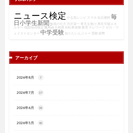
ニュース検定
毎
やる気レシピ
スマホ
化石燃料
日小学生新聞
勉強の仕方
渋沢栄一
青天を衝け
再生可能エネ
SDGs
ルギー
地図地理検定
大相撲
自転車保険
教育
テレワーク
ゼロ・ウ
中学受験
ェイストセンター
知りたいんジャー
受験
紙幣
アーカイブ
2026年8月
7
2026年7月
37
2026年6月
38
2026年5月
40