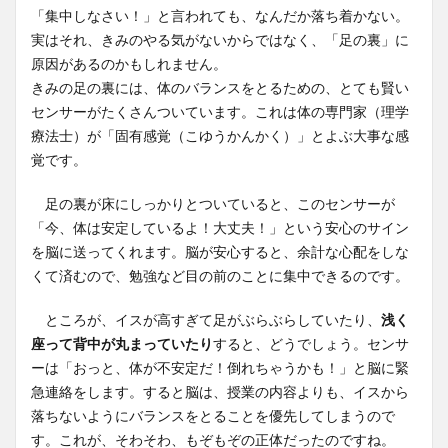
「集中しなさい！」と言われても、なんだか落ち着かない。
実はそれ、きみのやる気がないからではなく、「足の裏」に
原因があるのかもしれません。
きみの足の裏には、体のバランスをとるための、とても賢い
センサーがたくさんついています。これは体の専門家（理学
療法士）が「固有感覚（こゆうかんかく）」とよぶ大事な感
覚です。
足の裏が床にしっかりとついていると、このセンサーが
「今、体は安定しているよ！大丈夫！」という安心のサイン
を脳に送ってくれます。脳が安心すると、余計な心配をしな
くて済むので、勉強など目の前のことに集中できるのです。
ところが、イスが高すぎて足がぶらぶらしていたり、
浅く
座って背中が丸まっていたり
すると、どうでしょう。センサ
ーは「おっと、体が不安定だ！倒れちゃうかも！」と脳に緊
急連絡をします。すると脳は、授業の内容よりも、イスから
落ちないようにバランスをとることを優先してしまうので
す。これが、そわそわ、もぞもぞの正体だったのですね。