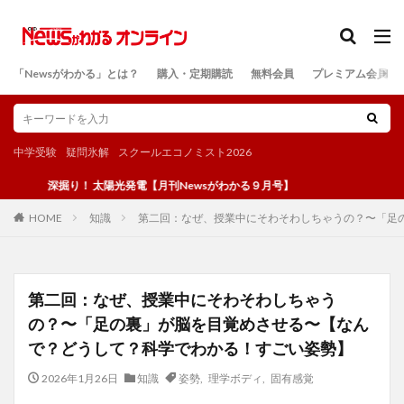
カテゴリー
「Newsがわかる」とは？
購入・定期購読
無料会員
プレミアム会員
検索
中学受験
疑問氷解
スクールエコノミスト2026
深掘り！ 太陽光発電【月刊Newsがわかる９月号】
知識
第二回：なぜ、授業中にそわそわしちゃうの？〜「足
HOME
第二回：なぜ、授業中にそわそわしちゃう
の？〜「足の裏」が脳を目覚めさせる〜【なん
で？どうして？科学でわかる！すごい姿勢】
2026年1月26日
知識
姿勢
,
理学ボディ
,
固有感覚