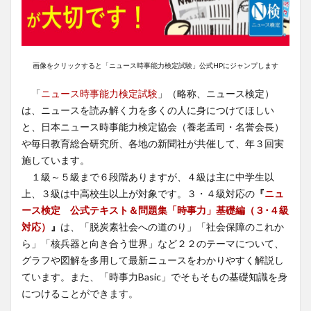
画像をクリックすると「ニュース時事能力検定試験」公式HPにジャンプします
「
ニュース時事能力検定試験
」（略称、ニュース検定）
は、ニュースを読み解く力を多くの人に身につけてほしい
と、日本ニュース時事能力検定協会（養老孟司・名誉会長）
や毎日教育総合研究所、各地の新聞社が共催して、年３回実
施しています。
１級～５級まで６段階ありますが、４級は主に中学生以
上、３級は中高校生以上が対象です。３・４級対応の
『
ニュ
ース検定 公式テキスト＆問題集「時事力」基礎編（３･４級
対応）
』
は、「脱炭素社会への道のり」「社会保障のこれか
ら」「核兵器と向き合う世界」など２２のテーマについて、
グラフや図解を多用して最新ニュースをわかりやすく解説し
ています。また、「時事力Basic」でそもそもの基礎知識を身
につけることができます。