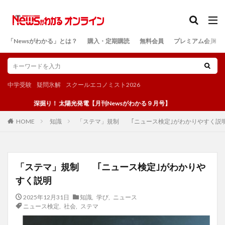
カテゴリー
「Newsがわかる」とは？
購入・定期購読
無料会員
プレミアム会員
検索
中学受験
疑問氷解
スクールエコノミスト2026
深掘り！ 太陽光発電【月刊Newsがわかる９月号】
知識
「ステマ」規制 ｢ニュース検定｣がわかりやすく説
HOME
「ステマ」規制 ｢ニュース検定｣がわかりや
すく説明
2025年12月31日
知識
,
学び
,
ニュース
ニュース検定
,
社会
,
ステマ