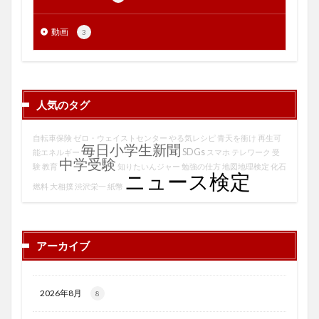
動画
3
人気のタグ
自転車保険
ゼロ・ウェイストセンター
やる気レシピ
青天を衝け
再生可
毎日小学生新聞
SDGs
能エネルギー
スマホ
テレワーク
受
中学受験
験
教育
知りたいんジャー
勉強の仕方
地図地理検定
化石
ニュース検定
燃料
大相撲
渋沢栄一
紙幣
アーカイブ
2026年8月
8