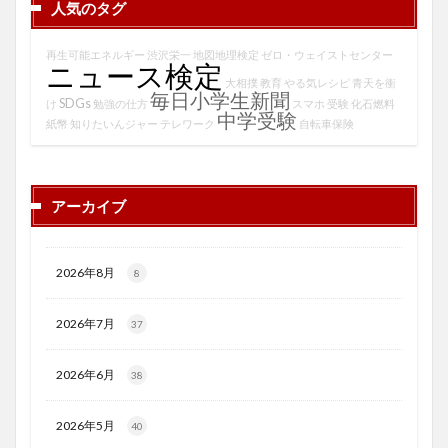
人気のタグ
再生可能エネルギー
渋沢栄一
地図地理検定
ゼロ・ウェイストセンター
ニュース検定
大相撲
教育
やる気レシピ
青天を衝
毎日小学生新聞
SDGs
け
勉強の仕方
スマホ
受験
化石燃料
中学受験
紙幣
知りたいんジャー
テレワーク
自転車保険
アーカイブ
2026年8月
8
2026年7月
37
2026年6月
38
2026年5月
40