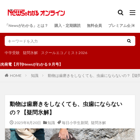
カテゴリー
「Newsがわかる」とは？
購入・定期購読
無料会員
プレミアム会員
検索
中学受験
疑問氷解
スクールエコノミスト2026
刊Newsがわかる９月号】
知識
動物は歯磨きをしなくても、虫歯にならないの？【疑
HOME
動物は歯磨きをしなくても、虫歯にならない
の？【疑問氷解】
2025年8月20日
知識
毎日小学生新聞
,
疑問氷解