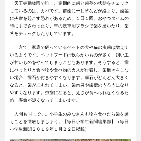
天王寺動物園で唯一、定期的に歯と歯茎の状態をチェック
しているのは、カバです。前歯に干し草などが絡まり、歯茎
に炎症を起こす恐れがあるため、１日１回、おやつタイムの
時に手でさわったり、車の洗車用ブラシで歯を磨いたり、歯
茎をチェックしたりしています。
一方で、家庭で飼っているペットの犬や猫の虫歯は増えて
いるようです。ペットフードは軟らかいものが多く、飼い主
が甘いものをやってしまうこともあります。そうすると、歯
にべっとりと食べ物や食べ物のカスが付着し、歯磨きをしな
い場合、歯石が付きやすくなります。歯石がどんどん大きく
なると、歯が埋もれてしまい、歯肉炎や歯槽のうろうになり
やすくなります。虫歯になると、えさが食べられなくなるた
め、寿命が短くなってしまいます。
人間も同じです。小学生のみなさんも物を食べたら歯を磨
くことを徹底しましょう。【毎日小学生新聞編集部】（毎日
小学生新聞２０１９年１月２２日掲載）