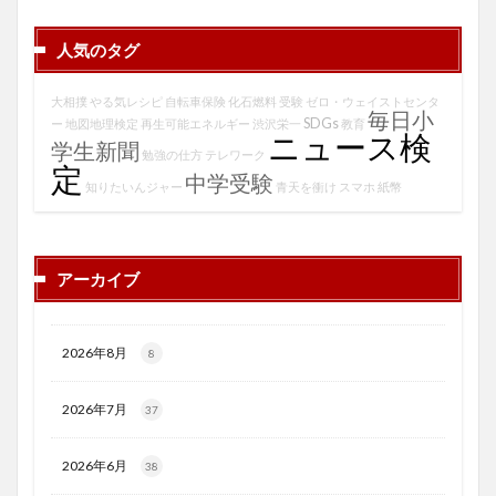
人気のタグ
大相撲
やる気レシピ
自転車保険
化石燃料
受験
ゼロ・ウェイストセンタ
毎日小
SDGs
ー
地図地理検定
再生可能エネルギー
渋沢栄一
教育
ニュース検
学生新聞
勉強の仕方
テレワーク
定
中学受験
知りたいんジャー
青天を衝け
スマホ
紙幣
アーカイブ
2026年8月
8
2026年7月
37
2026年6月
38