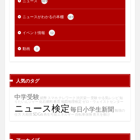
ニュース
689
ニュースがわかるの本棚
189
イベント情報
12
動画
3
人気のタグ
中学受験
紙幣
スマホ
テレワーク
渋沢栄一
受験
やる気レシピ
知
りたいんジャー
化石燃料
教育
地図地理検定
ゼロ・ウェイストセンター
ニュース検定
毎日小学生新聞
勉強の
SDGs
仕方
大相撲
再生可能エネルギー
自転車保険
青天を衝け